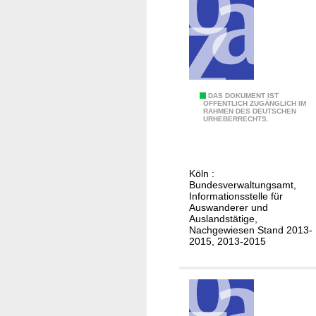
t
e
n
i
n
B
D
DAS DOKUMENT IST
ÖFFENTLICH ZUGÄNGLICH IM
u
RAHMEN DES DEUTSCHEN
e
URHEBERRECHTS.
l
u
g
t
a
s
Köln :
r
c
Bundesverwaltungsamt,
i
h
Informationsstelle für
e
Auswanderer und
e
Auslandstätige,
n
h
Nachgewiesen Stand 2013-
2015, 2013-2015
e
i
r
a
t