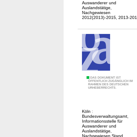
o
Auswanderer und
e
s
Auslandstätige,
h
Nachgewiesen
2012(2013)-2015, 2013-20
e
i
r
a
t
e
n
i
n
D
DAS DOKUMENT IST
B
ÖFFENTLICH ZUGÄNGLICH IM
RAHMEN DES DEUTSCHEN
e
URHEBERRECHTS.
e
u
l
t
a
s
r
Köln :
c
Bundesverwaltungsamt,
u
h
Informationsstelle für
s
Auswanderer und
e
(
Auslandstätige,
h
Nachgewiesen Stand