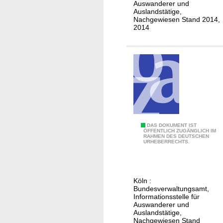
i
Auswanderer und
e
t
Auslandstätige,
h
Nachgewiesen Stand 2014,
i
2014
e
s
i
h
r
V
a
i
t
r
e
g
n
i
a
n
u
I
D
DAS DOKUMENT IST
f
ÖFFENTLICH ZUGÄNGLICH IM
s
RAHMEN DES DEUTSCHEN
e
URHEBERRECHTS.
d
l
u
e
a
t
n
n
s
S
Köln :
d
c
Bundesverwaltungsamt,
e
s
h
Informationsstelle für
y
Auswanderer und
e
c
Auslandstätige,
h
Nachgewiesen Stand