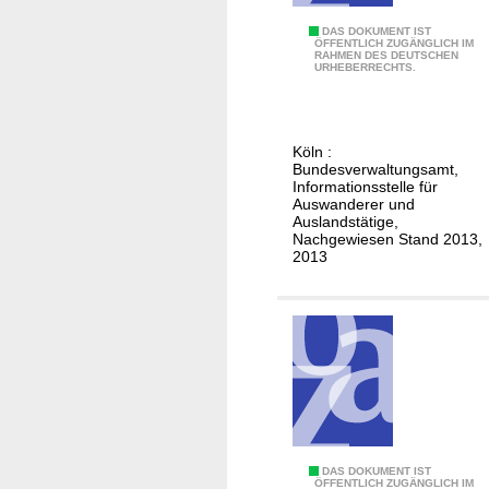
r
n
e
D
DAS DOKUMENT IST
Ä
ÖFFENTLICH ZUGÄNGLICH IM
i
RAHMEN DES DEUTSCHEN
e
URHEBERRECHTS.
g
c
u
y
h
t
p
s
t
Köln :
c
Bundesverwaltungsamt,
e
h
Informationsstelle für
n
Auswanderer und
e
Auslandstätige,
h
Nachgewiesen Stand 2013,
2013
e
i
r
a
t
e
n
i
n
D
DAS DOKUMENT IST
ÖFFENTLICH ZUGÄNGLICH IM