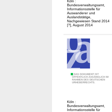
Köln :
c
Bundesverwaltungsamt,
h
Informationsstelle für
Auswanderer und
e
Auslandstätige,
h
Nachgewiesen Stand 2014
[?], August 2014
e
i
r
a
t
e
n
a
u
D
DAS DOKUMENT IST
f
ÖFFENTLICH ZUGÄNGLICH IM
RAHMEN DES DEUTSCHEN
e
URHEBERRECHTS.
d
u
e
t
n
s
B
Köln :
c
Bundesverwaltungsamt,
r
h
Informationsstelle für