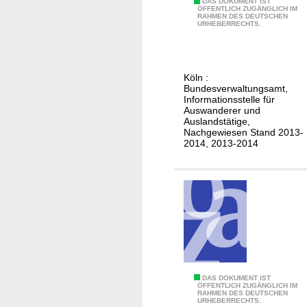
D
DAS DOKUMENT IST
d
ÖFFENTLICH ZUGÄNGLICH IM
RAHMEN DES DEUTSCHEN
e
URHEBERRECHTS.
e
u
r
t
D
s
o
Köln :
c
Bundesverwaltungsamt,
m
h
Informationsstelle für
i
Auswanderer und
e
n
Auslandstätige,
h
Nachgewiesen Stand 2013-
i
2014, 2013-2014
e
k
i
a
r
n
a
i
t
s
e
c
n
h
i
e
n
n
D
DAS DOKUMENT IST
d
ÖFFENTLICH ZUGÄNGLICH IM
R
RAHMEN DES DEUTSCHEN
e
URHEBERRECHTS.
e