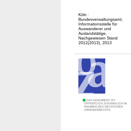
g
t
e
s
n
Köln :
c
Bundesverwaltungsamt,
t
h
Informationsstelle für
i
Auswanderer und
e
n
Auslandstätige,
h
Nachgewiesen Stand
i
2012(2013), 2013
e
e
i
n
r
a
t
e
n
i
n
D
DAS DOKUMENT IST
B
ÖFFENTLICH ZUGÄNGLICH IM
RAHMEN DES DEUTSCHEN
e
URHEBERRECHTS.
a
u
h
t
a
s