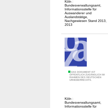
m
Köln :
c
Bundesverwaltungsamt,
a
h
Informationsstelle für
s
Auswanderer und
e
Auslandstätige,
h
Nachgewiesen Stand 2013,
2013
e
i
r
a
t
e
n
i
n
D
DAS DOKUMENT IST
B
ÖFFENTLICH ZUGÄNGLICH IM
RAHMEN DES DEUTSCHEN
e
URHEBERRECHTS.
a
u
r
t
b
s
a
Köln :
c
Bundesverwaltungsamt,
d
h
Informationsstelle für