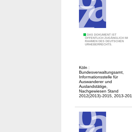
l
t
n
e
,
n
U
i
S
m
D
DAS DOKUMENT IST
A
F
ÖFFENTLICH ZUGÄNGLICH IM
RAHMEN DES DEUTSCHEN
e
)
URHEBERRECHTS.
r
u
e
t
i
s
s
Köln :
c
Bundesverwaltungsamt,
t
h
Informationsstelle für
a
Auswanderer und
e
a
Auslandstätige,
h
Nachgewiesen Stand
t
2012(2013)-2015, 2013-20
e
P
i
u
r
e
a
r
t
t
e