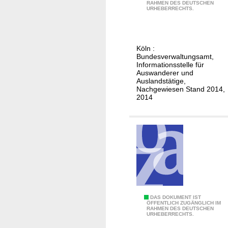
A
RAHMEN DES DEUTSCHEN
e
URHEBERRECHTS.
l
u
a
t
s
s
k
Köln :
c
Bundesverwaltungsamt,
a
h
Informationsstelle für
(
Auswanderer und
e
U
Auslandstätige,
h
Nachgewiesen Stand 2014,
S
2014
e
A
i
)
r
a
t
e
n
i
n
D
DAS DOKUMENT IST
A
ÖFFENTLICH ZUGÄNGLICH IM
RAHMEN DES DEUTSCHEN
e
URHEBERRECHTS.
r
u