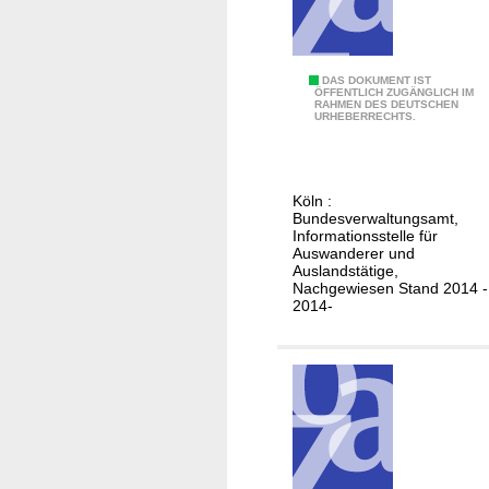
o
n
R
i
i
m
c
D
DAS DOKUMENT IST
V
ÖFFENTLICH ZUGÄNGLICH IM
o
RAHMEN DES DEUTSCHEN
e
URHEBERRECHTS.
e
u
r
t
e
s
i
Köln :
c
Bundesverwaltungsamt,
n
h
Informationsstelle für
i
Auswanderer und
e
g
Auslandstätige,
h
Nachgewiesen Stand 2014 -
t
2014-
e
e
i
n
r
K
a
ö
t
n
e
i
n
g
i