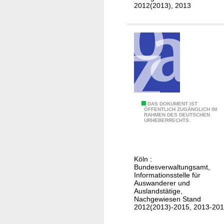
h
2012(2013), 2013
e
e
i
l
r
l
a
e
t
n
e
n
a
u
D
DAS DOKUMENT IST
f
ÖFFENTLICH ZUGÄNGLICH IM
RAHMEN DES DEUTSCHEN
e
URHEBERRECHTS.
d
u
e
t
n
s
V
Köln :
c
Bundesverwaltungsamt,
i
h
Informationsstelle für
r
Auswanderer und
e
g
Auslandstätige,
h
Nachgewiesen Stand
i
2012(2013)-2015, 2013-20
e
n
i