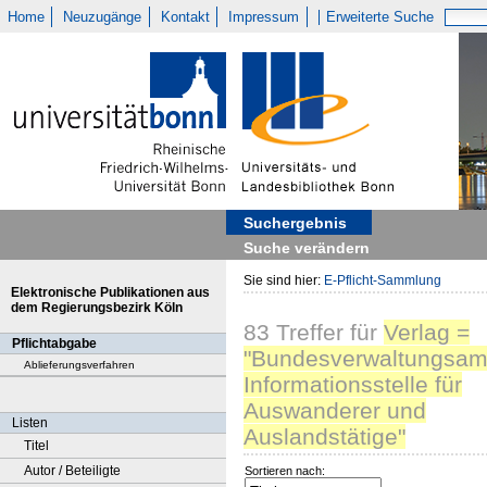
Home
Neuzugänge
Kontakt
Impressum
Erweiterte Suche
Suchergebnis
Suche verändern
Sie sind hier:
E-Pflicht-Sammlung
Elektronische Publikationen aus
dem Regierungsbezirk Köln
83
Treffer
für
Verlag =
Pflichtabgabe
"Bundesverwaltungsam
Ablieferungsverfahren
Informationsstelle für
Auswanderer und
Listen
Auslandstätige"
Titel
Autor / Beteiligte
Sortieren nach: