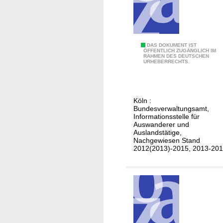
e
n
i
n
D
DAS DOKUMENT IST
D
ÖFFENTLICH ZUGÄNGLICH IM
RAHMEN DES DEUTSCHEN
e
URHEBERRECHTS.
ä
u
n
t
e
s
m
Köln :
c
Bundesverwaltungsamt,
a
h
Informationsstelle für
r
Auswanderer und
e
k
Auslandstätige,
h
Nachgewiesen Stand
2012(2013)-2015, 2013-20
e
i
r
a
t
e
n