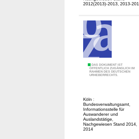
W
2012(2013)-2013, 2013-20
e
e
i
i
r
ß
a
r
t
u
e
s
n
s
i
l
n
a
D
DAS DOKUMENT IST
B
ÖFFENTLICH ZUGÄNGLICH IM
n
RAHMEN DES DEUTSCHEN
e
URHEBERRECHTS.
e
d
u
l
)
t
g
s
i
Köln :
c
Bundesverwaltungsamt,
e
h
Informationsstelle für
n
Auswanderer und
e
Auslandstätige,
h
Nachgewiesen Stand 2014,
2014
e
i