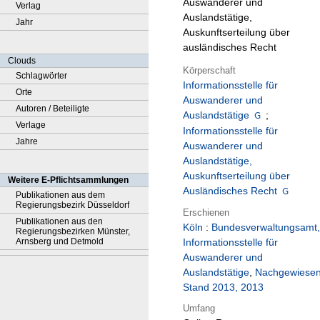
Auswanderer und
Verlag
Auslandstätige,
Jahr
Auskunftserteilung über
ausländisches Recht
Clouds
Körperschaft
Schlagwörter
Informationsstelle für
Orte
Auswanderer und
Autoren / Beteiligte
Auslandstätige
;
Verlage
Informationsstelle für
Jahre
Auswanderer und
Auslandstätige,
Auskunftserteilung über
Weitere E-Pflichtsammlungen
Ausländisches Recht
Publikationen aus dem
Regierungsbezirk Düsseldorf
Erschienen
Publikationen aus den
Köln
:
Bundesverwaltungsamt,
Regierungsbezirken Münster,
Arnsberg und Detmold
Informationsstelle für
Auswanderer und
Auslandstätige
,
Nachgewiese
Stand 2013, 2013
Umfang