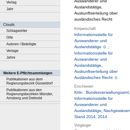
Auswanderer und
Verlag
Auslandstätige,
Jahr
Auskunftserteilung über
ausländisches Recht
Clouds
Körperschaft
Schlagwörter
Informationsstelle für
Orte
Auswanderer und
Autoren / Beteiligte
Auslandstätige
;
Verlage
Informationsstelle für
Jahre
Auswanderer und
Auslandstätige,
Auskunftserteilung über
Weitere E-Pflichtsammlungen
Ausländisches Recht
Publikationen aus dem
Regierungsbezirk Düsseldorf
Erschienen
Publikationen aus den
Köln
:
Bundesverwaltungsamt,
Regierungsbezirken Münster,
Arnsberg und Detmold
Informationsstelle für
Auswanderer und
Auslandstätige
,
Nachgewiese
Stand 2014, 2014
Vorgänger