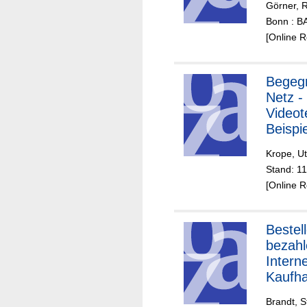
Görner, 
Bonn : 
[Online 
Begeg
Netz -
Videot
Beispi
Krope, U
Stand: 1
[Online 
Bestel
bezahl
Interne
Kaufha
immer 
Brandt, S