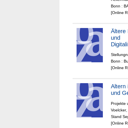
g
Bonn : B
[Online 
Ältere
und
Digital
Stellung
Bonn : B
[Online 
Altern
und G
Projekte 
Voelcker,
Stand Se
[Online 