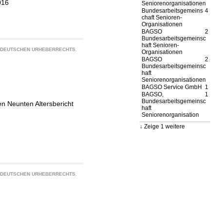
016
Seniorenorganisationen
Bundesarbeitsgemeins
4
chaft Senioren-
Organisationen
BAGSO
2
Bundesarbeitsgemeinsc
haft Senioren-
S DEUTSCHEN URHEBERRECHTS.
Organisationen
BAGSO
2
Bundesarbeitsgemeinsc
haft
Seniorenorganisationen
BAGSO Service GmbH
1
BAGSO,
1
Bundesarbeitsgemeinsc
 Neunten Altersbericht
haft
Seniorenorganisation
Zeige 1 weitere
S DEUTSCHEN URHEBERRECHTS.