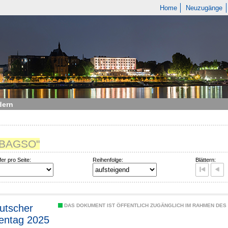
Home
Neuzugänge
dern
 "BAGSO"
fer pro Seite:
Reihenfolge:
Blättern:
utscher
DAS DOKUMENT IST ÖFFENTLICH ZUGÄNGLICH IM RAHMEN DE
entag 2025