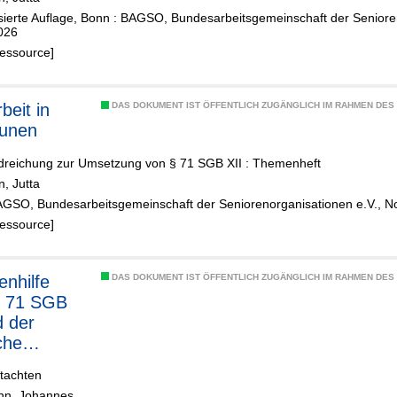
isierte Auflage, Bonn : BAGSO, Bundesarbeitsgemeinschaft der Seniore
026
Ressource]
beit in
DAS DOKUMENT IST ÖFFENTLICH ZUGÄNGLICH IM RAHMEN DE
unen
dreichung zur Umsetzung von § 71 SGB XII : Themenheft
, Jutta
AGSO, Bundesarbeitsgemeinschaft der Seniorenorganisationen e.V., 
Ressource]
DAS DOKUMENT IST ÖFFENTLICH ZUGÄNGLICH IM RAHMEN DE
§ 71 SGB
d der
che
 für ihre
tachten
entwicklun
nn, Johannes