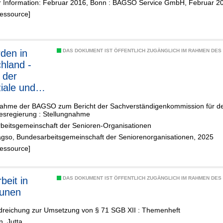
r Information: Februar 2016, Bonn : BAGSO Service GmbH, Februar 2
Ressource]
rden in
DAS DOKUMENT IST ÖFFENTLICH ZUGÄNGLICH IM RAHMEN DE
hland -
t der
iale und
chheit der
nahme der BAGSO zum Bericht der Sachverständigenkommission für den
bechancen
esregierung : Stellungnahme
beitsgemeinschaft der Senioren-Organisationen
agso, Bundesarbeitsgemeinschaft der Seniorenorganisationen, 2025
Ressource]
beit in
DAS DOKUMENT IST ÖFFENTLICH ZUGÄNGLICH IM RAHMEN DE
unen
dreichung zur Umsetzung von § 71 SGB XII : Themenheft
, Jutta