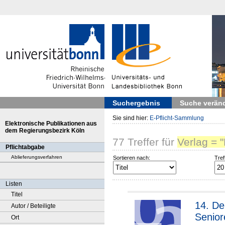
Suchergebnis
Suche verän
Sie sind hier:
E-Pflicht-Sammlung
Elektronische Publikationen aus
dem Regierungsbezirk Köln
77
Treffer
für
Verlag =
Pflichtabgabe
Ablieferungsverfahren
Sortieren nach:
Tref
Listen
Titel
14. De
Autor / Beteiligte
Senior
Ort