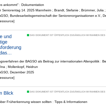
es ankommt" : Dokumentation
r Seniorentag 14. 2025 Mannheim
;
Brandt, Stefanie
;
Brümmer, Julia
AGSO, Bundesarbeitsgemeinschaft der Seniorenorganisationen e.V., 
Ressource]
le und
DAS DOKUMENT IST ÖFFENTLICH ZUGÄNGLICH IM RAHMEN DE
tige
forderung
 das
erden in
ngsverfahren der BAGSO als Beitrag zur internationalen Altenpolitik : Be
hland
 Ina
;
Mollenkopf, Heidrun
BAGSO, Dezember 2025
Ressource]
m Blick
DAS DOKUMENT IST ÖFFENTLICH ZUGÄNGLICH IM RAHMEN DE
ber Früherkennung wissen sollten : Tipps & Informationen