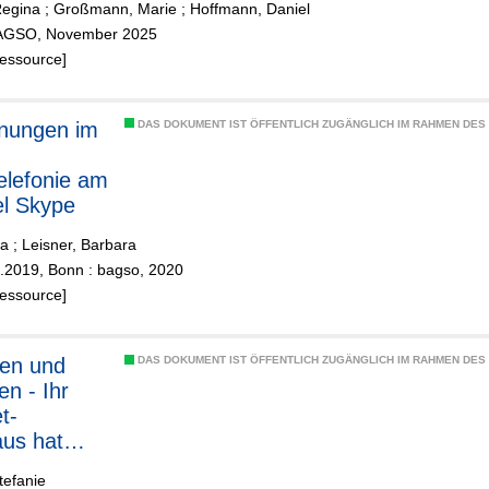
Regina
;
Großmann, Marie
;
Hoffmann, Daniel
BAGSO, November 2025
Ressource]
nungen im
DAS DOKUMENT IST ÖFFENTLICH ZUGÄNGLICH IM RAHMEN DE
elefonie am
el Skype
ta
;
Leisner, Barbara
1.2019, Bonn : bagso, 2020
Ressource]
len und
DAS DOKUMENT IST ÖFFENTLICH ZUGÄNGLICH IM RAHMEN DE
en - Ihr
t-
us hat
geöffnet
tefanie