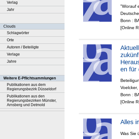
Verlag
"Worauf 
Jahr
Deutsche
Bonn : B
Clouds
[Online 
Schlagwörter
Orte
Aktuel
Autoren / Beteiligte
zukünf
Verlage
Heraus
Jahre
en für
Älterw
Weitere E-Pflichtsammlungen
Beteiligu
Deutsc
Publikationen aus dem
Voelcker,
Regierungsbezirk Düsseldorf
Bonn : 
Publikationen aus den
Regierungsbezirken Münster,
[Online 
Arnsberg und Detmold
Alles i
Was Sie ü