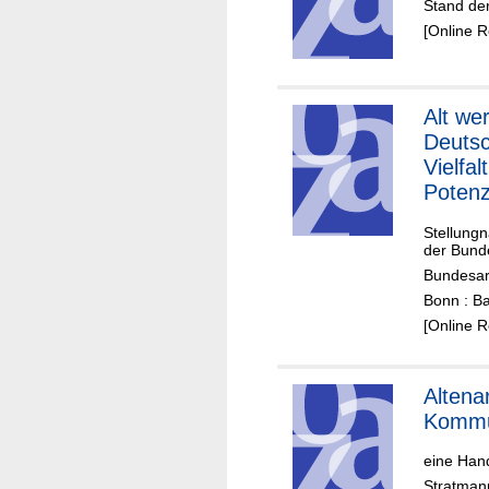
Stand de
[Online 
Alt we
Deutsc
Vielfal
Potenz
Unglei
Stellung
Teilha
der Bund
Bundesar
Bonn : B
[Online 
Altenar
Komm
eine Han
Stratmann