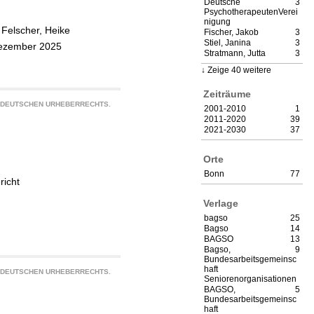
Deutsche
3
PsychotherapeutenVerei
nigung
;
Felscher, Heike
Fischer, Jakob
3
Stiel, Janina
3
Dezember 2025
Stratmann, Jutta
3
Zeige 40 weitere
Zeiträume
S DEUTSCHEN URHEBERRECHTS.
2001-2010
1
2011-2020
39
2021-2030
37
Orte
Bonn
77
richt
Verlage
bagso
25
Bagso
14
BAGSO
13
Bagso,
9
Bundesarbeitsgemeinsc
haft
S DEUTSCHEN URHEBERRECHTS.
Seniorenorganisationen
BAGSO,
5
Bundesarbeitsgemeinsc
haft