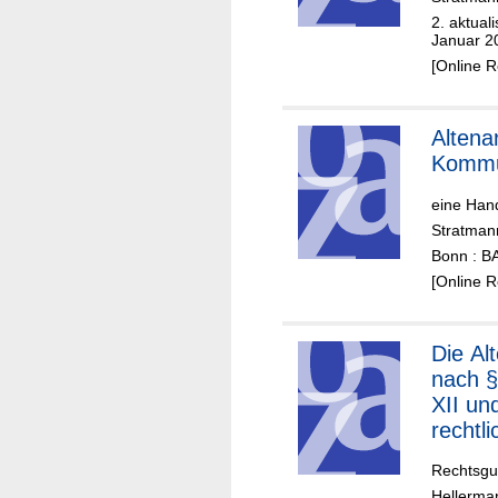
2. aktual
Januar 2
[Online 
Altenar
Komm
eine Han
Stratmann
Bonn : B
[Online 
Die Altenhilfe
nach 
XII un
rechtli
Rahmen
Rechtsgu
Weiter
Hellerma