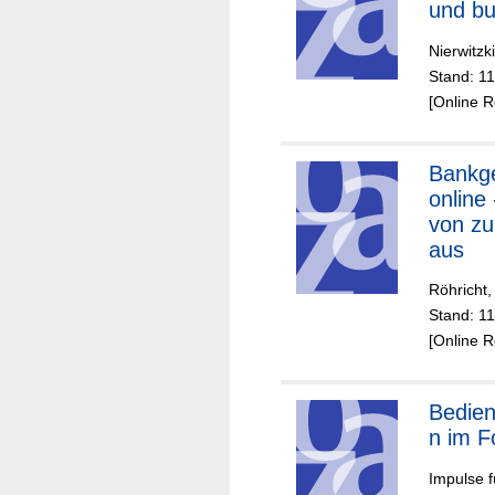
und b
Nierwitzk
Stand: 1
[Online 
Bankg
online
von z
aus
Röhricht,
Stand: 1
[Online 
Bedien
n im F
Impulse f