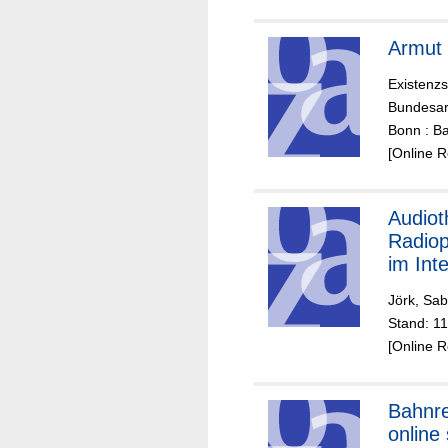
Armut 
Existenzs
Bundesar
Bonn : B
[Online 
Audiot
Radio
im Int
Jörk, Sab
Stand: 1
[Online 
Bahnre
online