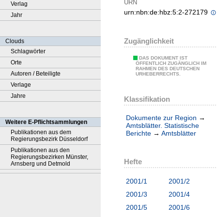
URN
Verlag
urn:nbn:de:hbz:5:2-272179
Jahr
Zugänglichkeit
Clouds
Schlagwörter
DAS DOKUMENT IST
Orte
ÖFFENTLICH ZUGÄNGLICH IM
RAHMEN DES DEUTSCHEN
Autoren / Beteiligte
URHEBERRECHTS.
Verlage
Jahre
Klassifikation
Dokumente zur Region
→
Weitere E-Pflichtsammlungen
Amtsblätter. Statistische
Publikationen aus dem
Berichte
→
Amtsblätter
Regierungsbezirk Düsseldorf
Publikationen aus den
Regierungsbezirken Münster,
Hefte
Arnsberg und Detmold
2001/1
2001/2
2001/3
2001/4
2001/5
2001/6