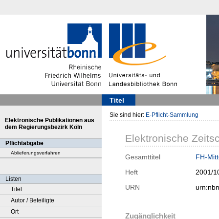
Titel
Sie sind hier:
E-Pflicht-Sammlung
Elektronische Publikationen aus
dem Regierungsbezirk Köln
Elektronische Zeitsc
Pflichtabgabe
Ablieferungsverfahren
Gesamttitel
FH-Mitt
Heft
2001/1
Listen
URN
urn:nb
Titel
Autor / Beteiligte
Ort
Zugänglichkeit