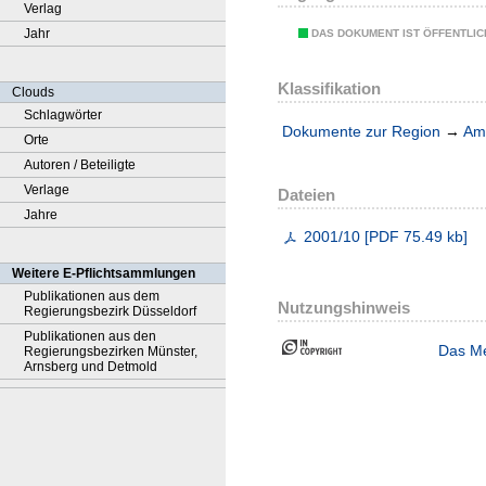
Verlag
Jahr
DAS DOKUMENT IST ÖFFENTLI
Klassifikation
Clouds
Schlagwörter
Dokumente zur Region
→
Amt
Orte
Autoren / Beteiligte
Verlage
Dateien
Jahre
2001/10
[
PDF
75.49 kb
]
Weitere E-Pflichtsammlungen
Publikationen aus dem
Nutzungshinweis
Regierungsbezirk Düsseldorf
Publikationen aus den
Das Me
Regierungsbezirken Münster,
Arnsberg und Detmold