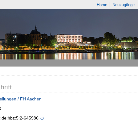
Home
Neuzugänge
hrift
eilungen / FH Aachen
0
n:de:hbz:5:2-645986