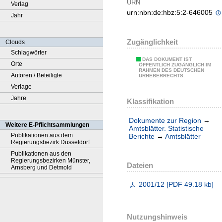
URN
Verlag
urn:nbn:de:hbz:5:2-646005
Jahr
Zugänglichkeit
Clouds
Schlagwörter
DAS DOKUMENT IST
Orte
ÖFFENTLICH ZUGÄNGLICH IM
RAHMEN DES DEUTSCHEN
Autoren / Beteiligte
URHEBERRECHTS.
Verlage
Jahre
Klassifikation
Dokumente zur Region
→
Weitere E-Pflichtsammlungen
Amtsblätter. Statistische
Publikationen aus dem
Berichte
→
Amtsblätter
Regierungsbezirk Düsseldorf
Publikationen aus den
Regierungsbezirken Münster,
Dateien
Arnsberg und Detmold
2001/12
[
PDF
49.18 kb
]
Nutzungshinweis