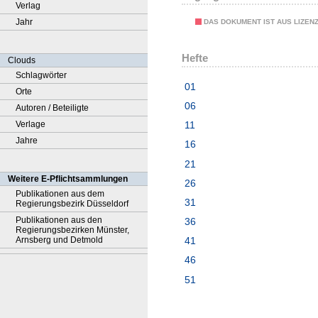
Verlag
Jahr
DAS DOKUMENT IST AUS LIZEN
Hefte
Clouds
Schlagwörter
01
Orte
06
Autoren / Beteiligte
Verlage
11
Jahre
16
21
Weitere E-Pflichtsammlungen
26
Publikationen aus dem
31
Regierungsbezirk Düsseldorf
Publikationen aus den
36
Regierungsbezirken Münster,
Arnsberg und Detmold
41
46
51