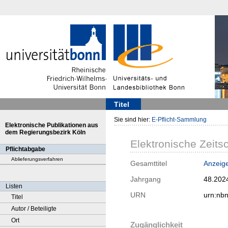
Titel
Sie sind hier:
E-Pflicht-Sammlung
Elektronische Publikationen aus
dem Regierungsbezirk Köln
Elektronische Zeitsc
Pflichtabgabe
Ablieferungsverfahren
Gesamttitel
Anzeig
Jahrgang
48.202
Listen
URN
urn:nb
Titel
Autor / Beteiligte
Ort
Zugänglichkeit