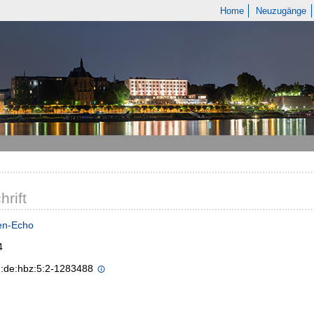
Home
Neuzugänge
hrift
en-Echo
4
n:de:hbz:5:2-1283488