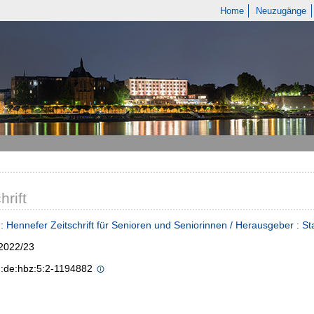
Home
Neuzugänge
hrift
: Hennefer Zeitschrift für Senioren und Seniorinnen / Herausgeber : S
 2022/23
n:de:hbz:5:2-1194882