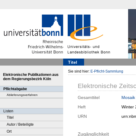
Titel
Sie sind hier:
E-Pflicht-Sammlung
Elektronische Publikationen aus
dem Regierungsbezirk Köln
Elektronische Zeitsc
Pflichtabgabe
Ablieferungsverfahren
Gesamttitel
Mosaik 
Heft
Winter
Listen
URN
urn:nb
Titel
Autor / Beteiligte
Ort
Zugänglichkeit