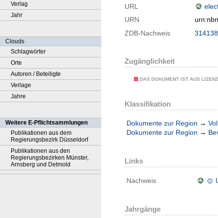
Verlag
URL
elec
Jahr
URN
urn:nb
ZDB-Nachweis
314138
Clouds
Schlagwörter
Zugänglichkeit
Orte
Autoren / Beteiligte
DAS DOKUMENT IST AUS LIZEN
Verlage
Jahre
Klassifikation
Dokumente zur Region
→
Vol
Weitere E-Pflichtsammlungen
Dokumente zur Region
→
Be
Publikationen aus dem
Regierungsbezirk Düsseldorf
Publikationen aus den
Regierungsbezirken Münster,
Links
Arnsberg und Detmold
Nachweis
Jahrgänge