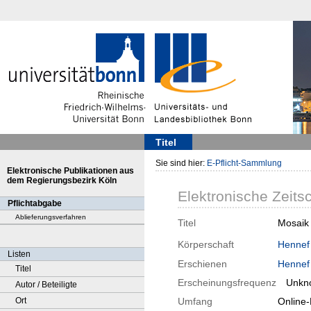
Titel
Sie sind hier:
E-Pflicht-Sammlung
Elektronische Publikationen aus
dem Regierungsbezirk Köln
Elektronische Zeitsc
Pflichtabgabe
Ablieferungsverfahren
Titel
Mosaik 
Körperschaft
Hennef 
Listen
Erschienen
Hennef
Titel
Erscheinungsfrequenz
Unkn
Autor / Beteiligte
Ort
Umfang
Online