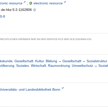
tronic resource
;
electronic resource
n:de:hbz:5:2-1162806
0-8
ZRECHTLICHEN GRÜNDEN NUR AN DEN SERVICE-PCS DER ULB ZUGÄNGLICH.
kskunde. Gesellschaft. Kultur. Bildung
→
Gesellschaft
→
Sozialstruktur
völkerung. Soziales. Wirtschaft. Raumordnung. Umweltschutz
→
Sozia
Universitäts- und Landesbibliothek Bonn