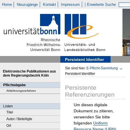
Home
Neuzugänge
Kontakt
Impressum
Erweiterte Suche
Persistent Identifier
Sie sind hier:
E-Pflicht-Sammlung
→
Elektronische Publikationen aus
Persistent Identifier
dem Regierungsbezirk Köln
Pflichtabgabe
Persistente
Ablieferungsverfahren
Referenzierungen
Um dieses digitale
Listen
Dokument zu zitieren,
Titel
verwenden Sie bitte
Autor / Beteiligte
folgenden
Uniform
Ort
Resource Name (URN)