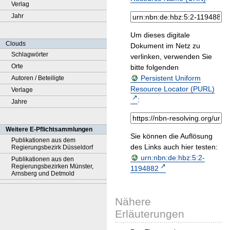
Verlag
Jahr
Um dieses digitale
Clouds
Dokument im Netz zu
Schlagwörter
verlinken, verwenden Sie
Orte
bitte folgenden
Persistent Uniform
Autoren / Beteiligte
Resource Locator (PURL)
Verlage
:
Jahre
Weitere E-Pflichtsammlungen
Sie können die Auflösung
Publikationen aus dem
des Links auch hier testen:
Regierungsbezirk Düsseldorf
urn:nbn:de:hbz:5:2-
Publikationen aus den
Regierungsbezirken Münster,
1194882
Arnsberg und Detmold
Nähere
Erläuterungen