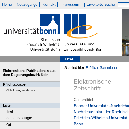
Home
Neuzugänge
Kontakt
Impressum
Erweiterte Suche
Titel
Sie sind hier:
E-Pflicht-Sammlung
Elektronische Publikationen aus
dem Regierungsbezirk Köln
Elektronische
Pflichtabgabe
Zeitschrift
Ablieferungsverfahren
Gesamttitel
Listen
Bonner Universitäts-Nachricht
Titel
Nachrichtenblatt der Rheinisc
Friedrich-Wilhelms-Universität
Autor / Beteiligte
Bonn
Ort