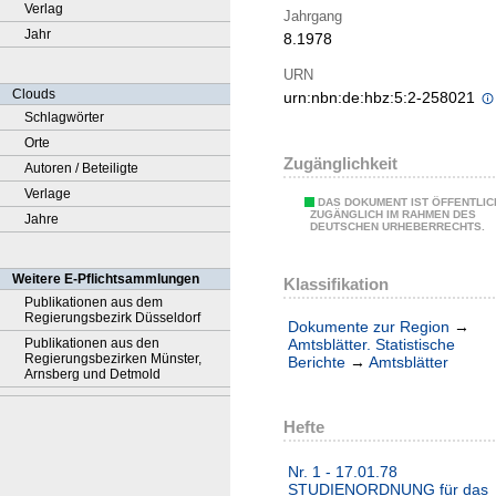
Verlag
Jahrgang
Jahr
8.1978
URN
Clouds
urn:nbn:de:hbz:5:2-258021
Schlagwörter
Orte
Zugänglichkeit
Autoren / Beteiligte
Verlage
DAS DOKUMENT IST ÖFFENTLIC
ZUGÄNGLICH IM RAHMEN DES
Jahre
DEUTSCHEN URHEBERRECHTS.
Weitere E-Pflichtsammlungen
Klassifikation
Publikationen aus dem
Regierungsbezirk Düsseldorf
Dokumente zur Region
→
Publikationen aus den
Amtsblätter. Statistische
Regierungsbezirken Münster,
Berichte
→
Amtsblätter
Arnsberg und Detmold
Hefte
Nr. 1 - 17.01.78
STUDIENORDNUNG für das