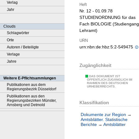
Verlag
Heft
Jahr
Nr. 12 - 01.09.78
STUDIENORDNUNG für das
Fach BIOLOGIE (Studiengang
Clouds
Lehramt)
Schlagwörter
Orte
URN
urn:nbn:de:hbz:5:2-549475
Autoren / Beteiligte
Verlage
Jahre
Zugänglichkeit
DAS DOKUMENT IST
Weitere E-Pflichtsammlungen
ÖFFENTLICH ZUGÄNGLICH IM
RAHMEN DES DEUTSCHEN
Publikationen aus dem
URHEBERRECHTS.
Regierungsbezirk Düsseldorf
Publikationen aus den
Regierungsbezirken Münster,
Klassifikation
Arnsberg und Detmold
Dokumente zur Region
→
Amtsblätter. Statistische
Berichte
→
Amtsblätter