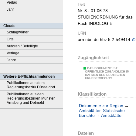
Verlag
Heft
Jahr
Nr. 8 - 01.06.78
STUDIENORDNUNG für das
Fach INDOLOGIE
Clouds
Schlagwörter
URN
Orte
urn:nbn:de:hbz:5:2-549414
Autoren / Beteiligte
Verlage
Zugänglichkeit
Jahre
DAS DOKUMENT IST
ÖFFENTLICH ZUGÄNGLICH IM
RAHMEN DES DEUTSCHEN
Weitere E-Pflichtsammlungen
URHEBERRECHTS.
Publikationen aus dem
Regierungsbezirk Düsseldorf
Klassifikation
Publikationen aus den
Regierungsbezirken Münster,
Arnsberg und Detmold
Dokumente zur Region
→
Amtsblätter. Statistische
Berichte
→
Amtsblätter
Dateien