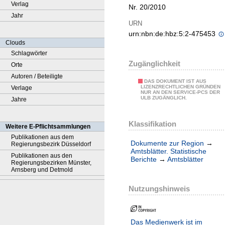
Verlag
Nr. 20/2010
Jahr
URN
urn:nbn:de:hbz:5:2-475453
Clouds
Schlagwörter
Zugänglichkeit
Orte
Autoren / Beteiligte
DAS DOKUMENT IST AUS
LIZENZRECHTLICHEN GRÜNDEN
Verlage
NUR AN DEN SERVICE-PCS DER
ULB ZUGÄNGLICH.
Jahre
Klassifikation
Weitere E-Pflichtsammlungen
Publikationen aus dem
Dokumente zur Region
→
Regierungsbezirk Düsseldorf
Amtsblätter. Statistische
Publikationen aus den
Berichte
→
Amtsblätter
Regierungsbezirken Münster,
Arnsberg und Detmold
Nutzungshinweis
Das Medienwerk ist im