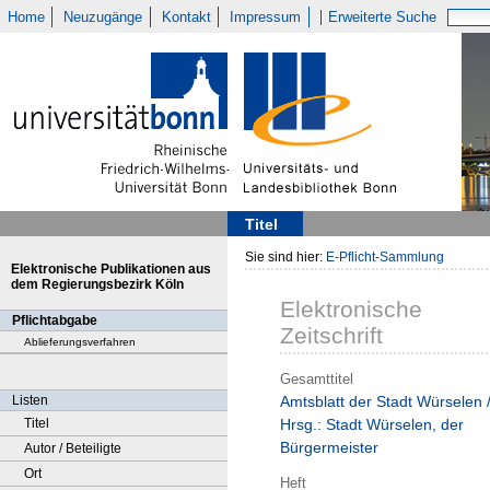
Home
Neuzugänge
Kontakt
Impressum
Erweiterte Suche
Titel
Sie sind hier:
E-Pflicht-Sammlung
Elektronische Publikationen aus
dem Regierungsbezirk Köln
Elektronische
Pflichtabgabe
Zeitschrift
Ablieferungsverfahren
Gesamttitel
Listen
Amtsblatt der Stadt Würselen 
Titel
Hrsg.: Stadt Würselen, der
Bürgermeister
Autor / Beteiligte
Ort
Heft