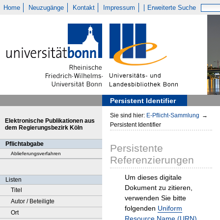
Home
Neuzugänge
Kontakt
Impressum
Erweiterte Suche
Persistent Identifier
Sie sind hier:
E-Pflicht-Sammlung
→
Elektronische Publikationen aus
Persistent Identifier
dem Regierungsbezirk Köln
Pflichtabgabe
Persistente
Ablieferungsverfahren
Referenzierungen
Um dieses digitale
Listen
Dokument zu zitieren,
Titel
verwenden Sie bitte
Autor / Beteiligte
folgenden
Uniform
Ort
Resource Name (URN)