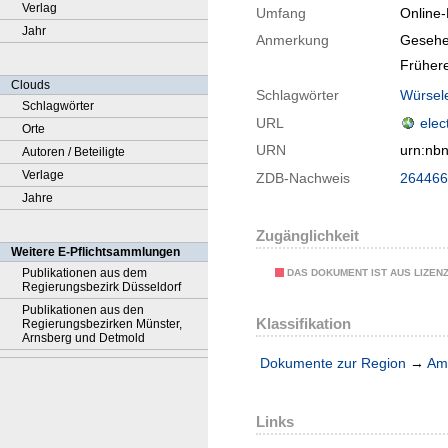
Verlag
Umfang
Online
Jahr
Anmerkung
Gesehe
Frühere
Clouds
Schlagwörter
Würsel
Schlagwörter
URL
elec
Orte
URN
urn:nb
Autoren / Beteiligte
Verlage
ZDB-Nachweis
264466
Jahre
Zugänglichkeit
Weitere E-Pflichtsammlungen
Publikationen aus dem
DAS DOKUMENT IST AUS LIZEN
Regierungsbezirk Düsseldorf
Publikationen aus den
Klassifikation
Regierungsbezirken Münster,
Arnsberg und Detmold
Dokumente zur Region
→
Amt
Links