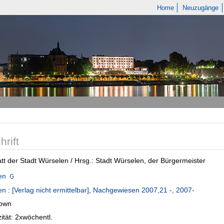
Home
Neuzugänge
hrift
tt der Stadt Würselen / Hrsg.: Stadt Würselen, der Bürgermeister
en
en
:
[Verlag nicht ermittelbar]
,
Nachgewiesen 2007,21 -, 2007-
own
zität: 2xwöchentl.