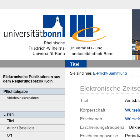
Titel
Sie sind hier:
E-Pflicht-Sammlung
Elektronische Publikationen aus
dem Regierungsbezirk Köln
Elektronische Zeitsc
Pflichtabgabe
Ablieferungsverfahren
Titel
Amtsbla
Körperschaft
Würsel
Listen
Erschienen
Würsel
Titel
Erscheinungsfrequenz
Unkn
Autor / Beteiligte
Ort
Erscheinungsweise
Periodi