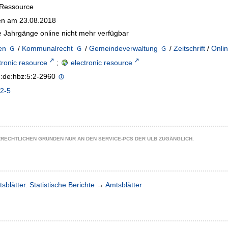
-Ressource
n am 23.08.2018
 Jahrgänge online nicht mehr verfügbar
en
/
Kommunalrecht
/
Gemeindeverwaltung
/
Zeitschrift
/
Onlin
tronic resource
;
electronic resource
n:de:hbz:5:2-2960
2-5
ZRECHTLICHEN GRÜNDEN NUR AN DEN SERVICE-PCS DER ULB ZUGÄNGLICH.
sblätter. Statistische Berichte
→
Amtsblätter