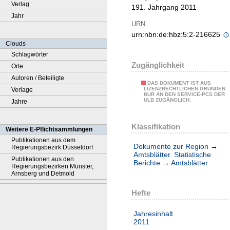
Verlag
191. Jahrgang 2011
Jahr
URN
urn:nbn:de:hbz:5:2-216625
Clouds
Schlagwörter
Zugänglichkeit
Orte
Autoren / Beteiligte
DAS DOKUMENT IST AUS
LIZENZRECHTLICHEN GRÜNDEN
Verlage
NUR AN DEN SERVICE-PCS DER
ULB ZUGÄNGLICH.
Jahre
Klassifikation
Weitere E-Pflichtsammlungen
Publikationen aus dem
Dokumente zur Region
→
Regierungsbezirk Düsseldorf
Amtsblätter. Statistische
Publikationen aus den
Berichte
→
Amtsblätter
Regierungsbezirken Münster,
Arnsberg und Detmold
Hefte
Jahresinhalt
2011