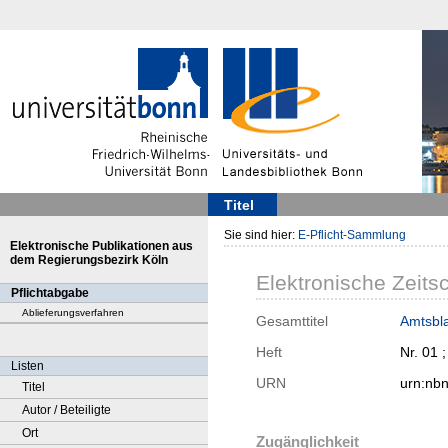
Titel
Sie sind hier:
E-Pflicht-Sammlung
Elektronische Publikationen aus
dem Regierungsbezirk Köln
Elektronische Zeitsc
Pflichtabgabe
Ablieferungsverfahren
Gesamttitel
Amtsbla
Heft
Nr. 01 
Listen
URN
urn:nb
Titel
Autor / Beteiligte
Ort
Zugänglichkeit