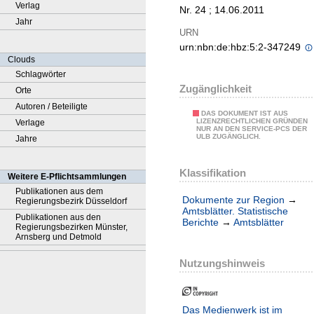
Verlag
Nr. 24 ; 14.06.2011
Jahr
URN
urn:nbn:de:hbz:5:2-347249
Clouds
Schlagwörter
Zugänglichkeit
Orte
Autoren / Beteiligte
DAS DOKUMENT IST AUS
LIZENZRECHTLICHEN GRÜNDEN
Verlage
NUR AN DEN SERVICE-PCS DER
ULB ZUGÄNGLICH.
Jahre
Klassifikation
Weitere E-Pflichtsammlungen
Publikationen aus dem
Dokumente zur Region
→
Regierungsbezirk Düsseldorf
Amtsblätter. Statistische
Publikationen aus den
Berichte
→
Amtsblätter
Regierungsbezirken Münster,
Arnsberg und Detmold
Nutzungshinweis
Das Medienwerk ist im