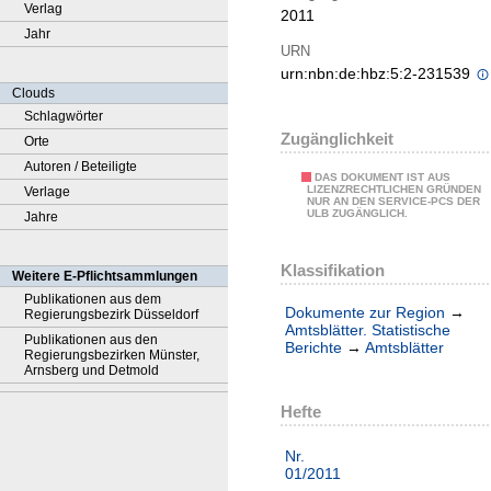
Verlag
2011
Jahr
URN
urn:nbn:de:hbz:5:2-231539
Clouds
Schlagwörter
Zugänglichkeit
Orte
Autoren / Beteiligte
DAS DOKUMENT IST AUS
LIZENZRECHTLICHEN GRÜNDEN
Verlage
NUR AN DEN SERVICE-PCS DER
ULB ZUGÄNGLICH.
Jahre
Klassifikation
Weitere E-Pflichtsammlungen
Publikationen aus dem
Dokumente zur Region
→
Regierungsbezirk Düsseldorf
Amtsblätter. Statistische
Publikationen aus den
Berichte
→
Amtsblätter
Regierungsbezirken Münster,
Arnsberg und Detmold
Hefte
Nr.
01/2011