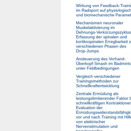
Wirkung von Feedback-Train
im Radsport auf physiologisc
und biomechanische Paramet
Mechanismen neuronaler
Muskelaktivierung im
Dehnungs-Verkürzungszyklus
Erfassung der spinalen und
kortikospinalen Erregbarkeit 
verschiedenen Phasen des
Drop-Jumps
Ansteuerung des Vorhand-
Überkopf-Smash im Badmint
unter Feldbedingungen
Vergleich verschiedener
Trainingsmethoden zur
Schnellkraftentwicklung
Zentrale Ermüdung als
leistungslimitierender Faktor 
schnellkräftigen Kontraktione
Evaluation der
Ermüdungswiderstandsfähigk
vor und nach Training mit Hilf
von elektrischer
Nervenstimulation und
transkranieller