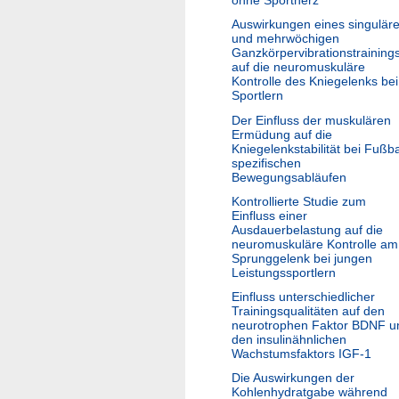
ohne Sportherz
Auswirkungen eines singulär
und mehrwöchigen
Ganzkörpervibrationstraining
auf die neuromuskuläre
Kontrolle des Kniegelenks bei
Sportlern
Der Einfluss der muskulären
Ermüdung auf die
Kniegelenkstabilität bei Fußba
spezifischen
Bewegungsabläufen
Kontrollierte Studie zum
Einfluss einer
Ausdauerbelastung auf die
neuromuskuläre Kontrolle am
Sprunggelenk bei jungen
Leistungssportlern
Einfluss unterschiedlicher
Trainingsqualitäten auf den
neurotrophen Faktor BDNF u
den insulinähnlichen
Wachstumsfaktors IGF-1
Die Auswirkungen der
Kohlenhydratgabe während