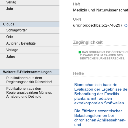
Verlag
Heft
Jahr
Medizin und Naturwissenscha
URN
Clouds
urn:nbn:de:hbz:5:2-746297
Schlagwörter
Orte
Zugänglichkeit
Autoren / Beteiligte
Verlage
DAS DOKUMENT IST ÖFFENTLIC
ZUGÄNGLICH IM RAHMEN DES
Jahre
DEUTSCHEN URHEBERRECHTS.
Weitere E-Pflichtsammlungen
Hefte
Publikationen aus dem
Regierungsbezirk Düsseldorf
Biomechanisch basierte
Publikationen aus den
Evaluation der Ergebnisse de
Regierungsbezirken Münster,
Behandlung der Fasciitis
Arnsberg und Detmold
plantaris mit radialen
extrakorporalen Stoßwellen
Die Effizienz exzentrischer
Belastungsformen bei
chronischen Achillessehnen-
und