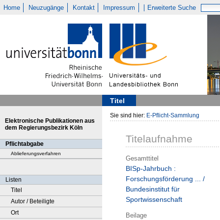
Home
Neuzugänge
Kontakt
Impressum
Erweiterte Suche
Titel
Sie sind hier:
E-Pflicht-Sammlung
Elektronische Publikationen aus
dem Regierungsbezirk Köln
Titelaufnahme
Pflichtabgabe
Ablieferungsverfahren
Gesamttitel
BISp-Jahrbuch :
Forschungsförderung ... /
Listen
Bundesinstitut für
Titel
Sportwissenschaft
Autor / Beteiligte
Ort
Beilage