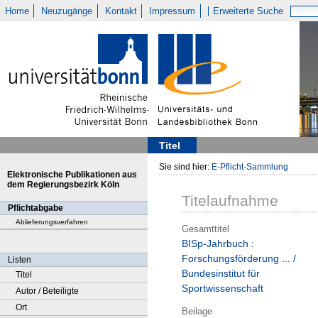
Home
Neuzugänge
Kontakt
Impressum
Erweiterte Suche
Titel
Sie sind hier:
E-Pflicht-Sammlung
Elektronische Publikationen aus
dem Regierungsbezirk Köln
Titelaufnahme
Pflichtabgabe
Ablieferungsverfahren
Gesamttitel
BISp-Jahrbuch :
Forschungsförderung ... /
Listen
Bundesinstitut für
Titel
Sportwissenschaft
Autor / Beteiligte
Ort
Beilage