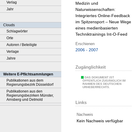
Verlag
Medizin und
Jahr
Naturwissenschaften:
Integriertes Online-Feedback
im Spitzensport – Neue Wege
Clouds
eines medienbasierten
Schlagwörter
Techniktrainings Int-O-Feed
Orte
Erschienen
Autoren / Beteiligte
2006 - 2007
Verlage
Jahre
Zugänglichkeit
Weitere E-Pflichtsammlungen
DAS DOKUMENT IST
Publikationen aus dem
ÖFFENTLICH ZUGÄNGLICH IM
RAHMEN DES DEUTSCHEN
Regierungsbezirk Düsseldorf
URHEBERRECHTS.
Publikationen aus den
Regierungsbezirken Münster,
Arnsberg und Detmold
Links
Nachweis
Kein Nachweis verfügbar