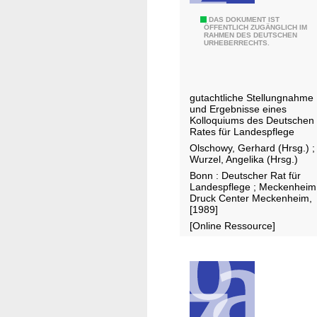
m
w
F
DAS DOKUMENT IST
ÖFFENTLICH ZUGÄNGLICH IM
e
RAHMEN DES DEUTSCHEN
r
URHEBERRECHTS.
l
e
t
i
o
z
gutachtliche Stellungnahme
r
e
und Ergebnisse eines
i
i
Kolloquiums des Deutschen
Rates für Landespflege
e
t
Olschowy, Gerhard (Hrsg.)
;
n
u
Wurzel, Angelika (Hrsg.)
t
n
Bonn : Deutscher Rat für
i
d
Landespflege ; Meckenheim
Druck Center Meckenheim,
e
E
[1989]
r
r
[Online Ressource]
t
h
e
o
E
l
n
u
t
n
w
g