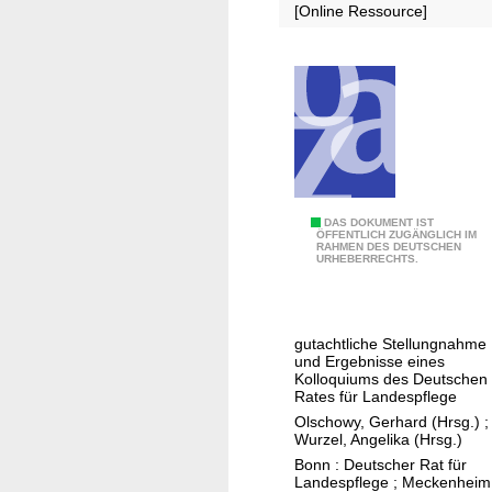
[Online Ressource]
s
e
p
i
l
n
ä
d
t
e
z
n
e
n
u
e
n
u
W
DAS DOKUMENT IST
ÖFFENTLICH ZUGÄNGLICH IM
d
e
RAHMEN DES DEUTSCHEN
e
URHEBERRECHTS.
N
n
g
a
B
e
t
u
z
u
n
gutachtliche Stellungnahme
u
und Ergebnisse eines
r
d
n
Kolloquiums des Deutschen
s
e
Rates für Landespflege
a
c
s
Olschowy, Gerhard (Hrsg.)
;
t
Wurzel, Angelika (Hrsg.)
h
l
u
Bonn : Deutscher Rat für
u
ä
r
Landespflege ; Meckenheim