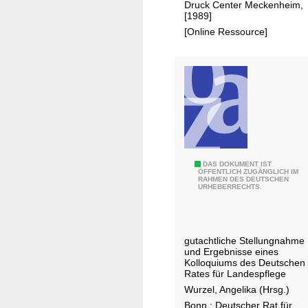
t
n
Druck Center Meckenheim,
n
[1989]
z
d
a
[Online Ressource]
e
h
r
e
n
n
F
l
i
e
ß
g
W
DAS DOKUMENT IST
ÖFFENTLICH ZUGÄNGLICH IM
e
RAHMEN DES DEUTSCHEN
e
URHEBERRECHTS.
w
g
ä
e
s
z
gutachtliche Stellungnahme
s
u
und Ergebnisse eines
e
r
Kolloquiums des Deutschen
Rates für Landespflege
r
u
Wurzel, Angelika (Hrsg.)
n
m
Bonn : Deutscher Rat für