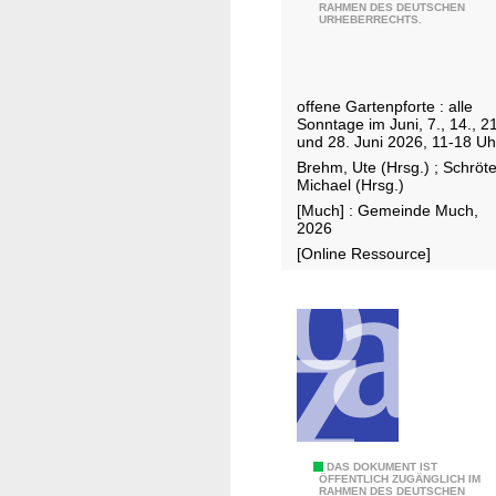
RAHMEN DES DEUTSCHEN
e
2
URHEBERRECHTS.
r
5
g
i
offene Gartenpforte : alle
s
Sonntage im Juni, 7., 14., 21
c
und 28. Juni 2026, 11-18 Uh
h
Brehm, Ute (Hrsg.)
;
Schröte
Michael (Hrsg.)
e
[Much] : Gemeinde Much,
G
2026
a
[Online Ressource]
r
t
e
n
t
o
u
r
2
DAS DOKUMENT IST
2
ÖFFENTLICH ZUGÄNGLICH IM
RAHMEN DES DEUTSCHEN