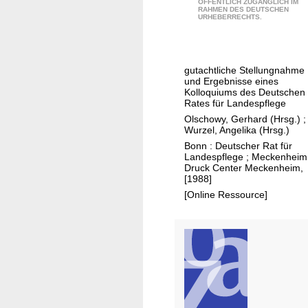
d
ÖFFENTLICH ZUGÄNGLICH IM
RAHMEN DES DEUTSCHEN
m
s
URHEBERRECHTS.
p
c
f
h
e
a
gutachtliche Stellungnahme
h
f
und Ergebnisse eines
l
Kolloquiums des Deutschen
t
Rates für Landespflege
u
Olschowy, Gerhard (Hrsg.)
;
n
Wurzel, Angelika (Hrsg.)
g
Bonn : Deutscher Rat für
e
Landespflege ; Meckenheim
Druck Center Meckenheim,
n
[1988]
f
[Online Ressource]
ü
r
e
i
n
e
u