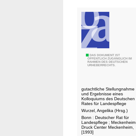
z
u
n
d
L
a
n
d
T
DAS DOKUMENT IST
s
ÖFFENTLICH ZUGÄNGLICH IM
RAHMEN DES DEUTSCHEN
r
c
URHEBERRECHTS.
u
h
p
a
p
f
gutachtliche Stellungnahme
e
t
und Ergebnisse eines
n
s
Kolloquiums des Deutschen
Rates für Landespflege
ü
p
Wurzel, Angelika (Hrsg.)
b
f
Bonn : Deutscher Rat für
u
l
Landespflege ; Meckenheim
n
e
Druck Center Meckenheim,
[1993]
g
g