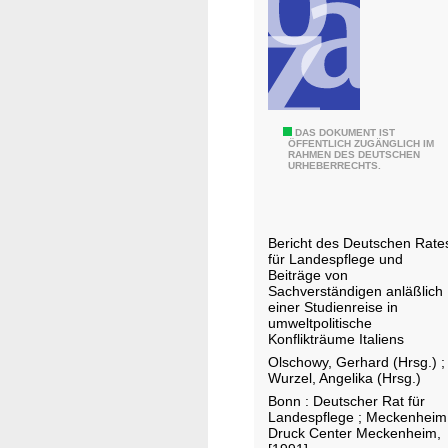
n
n
R
d
a
A
u
n
m
t
e
w
N
DAS DOKUMENT IST
s
ÖFFENTLICH ZUGÄNGLICH IM
o
RAHMEN DES DEUTSCHEN
a
URHEBERRECHTS.
r
t
t
u
e
r
n
Bericht des Deutschen Rate
-
für Landespflege und
d
u
Beiträge von
e
Sachverständigen anläßlich
n
r
einer Studienreise in
d
umweltpolitische
L
Konflikträume Italiens
U
a
Olschowy, Gerhard (Hrsg.)
;
m
n
Wurzel, Angelika (Hrsg.)
w
d
Bonn : Deutscher Rat für
e
Landespflege ; Meckenheim
e
Druck Center Meckenheim,
l
s