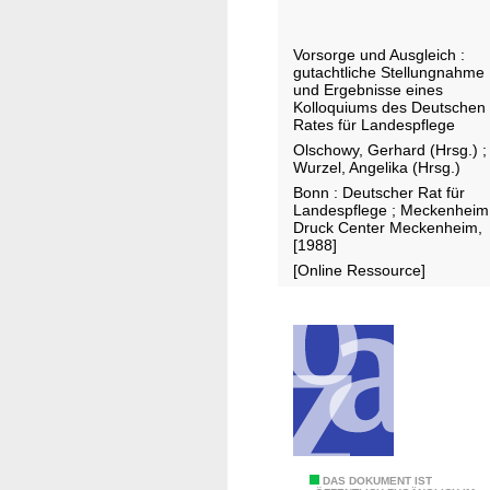
g
r
r
L
Vorsorge und Ausgleich :
i
a
gutachtliche Stellungnahme
f
n
und Ergebnisse eines
Kolloquiums des Deutschen
f
d
Rates für Landespflege
e
e
Olschowy, Gerhard (Hrsg.)
;
i
s
Wurzel, Angelika (Hrsg.)
n
p
Bonn : Deutscher Rat für
Landespflege ; Meckenheim
N
f
Druck Center Meckenheim,
a
l
[1988]
t
e
[Online Ressource]
u
g
r
e
u
n
d
L
a
n
E
DAS DOKUMENT IST