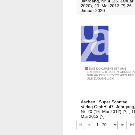
Jahrgang, Nr. 4 (26. Januar
n
2020), 20. Mai 2012 [?]-26.
n
Januar 2020
t
a
g
/
A
u
s
g
S
DAS DOKUMENT IST AUS
a
LIZENZRECHTLICHEN GRÜNDEN
NUR AN DEN SERVICE-PCS DER
u
b
ULB ZUGÄNGLICH.
p
e
e
M
r
1
Aachen : Super Sonntag
M
-
Verlag GmbH, 47. Jahrgang
i
Nr. 20 (16. Mai 2012) [?]-, 1
5
Mai 2012 [?]-
t
4
t
1
w