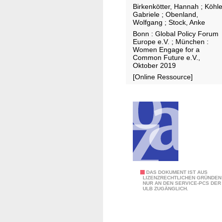
u
f
F
Birkenkötter, Hannah
;
Köhle
n
Gabriele
;
Obenland,
u
l
Wolfgang
;
Stock, Anke
d
n
e
Bonn : Global Policy Forum
e
g
c
Europe e.V. ; München :
s
Women Engage for a
k
l
Common Future e.V.,
G
Oktober 2019
ä
l
[Online Ressource]
n
e
d
i
e
c
r
h
n
s
t
e
l
S
DAS DOKUMENT IST AUS
l
LIZENZRECHTLICHEN GRÜNDEN
NUR AN DEN SERVICE-PCS DER
t
u
ULB ZUGÄNGLICH.
r
n
a
g
f