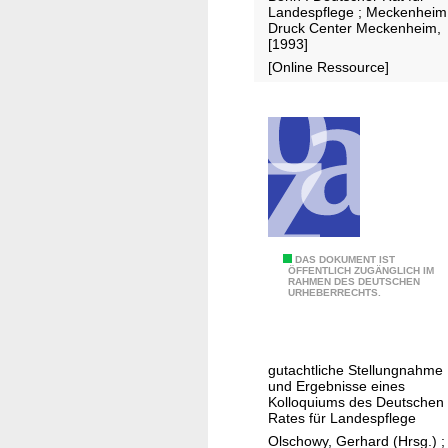
w
Landespflege ; Meckenheim
e
Druck Center Meckenheim,
[1993]
l
[Online Ressource]
t
v
e
r
t
r
ä
g
l
Z
DAS DOKUMENT IST
ÖFFENTLICH ZUGÄNGLICH IM
i
RAHMEN DES DEUTSCHEN
u
URHEBERRECHTS.
c
r
h
U
e
m
n
gutachtliche Stellungnahme
w
und Ergebnisse eines
L
e
Kolloquiums des Deutschen
a
Rates für Landespflege
l
n
Olschowy, Gerhard (Hrsg.)
;