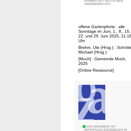
a
RAHMEN DES DEUTSCHEN
e
URHEBERRECHTS.
b
r
l
g
e
i
d
offene Gartenpforte : alle
s
Sonntage im Juni, 1., 8., 15.
e
c
22. und 29. Juni 2025, 11-1
v
Uhr
h
e
Brehm, Ute (Hrsg.)
;
Schröte
e
Michael (Hrsg.)
l
G
[Much] : Gemeinde Much,
o
a
2025
p
r
[Online Ressource]
m
t
e
e
n
n
t
t
o
u
r
2
B
DAS DOKUMENT IST
0
ÖFFENTLICH ZUGÄNGLICH IM