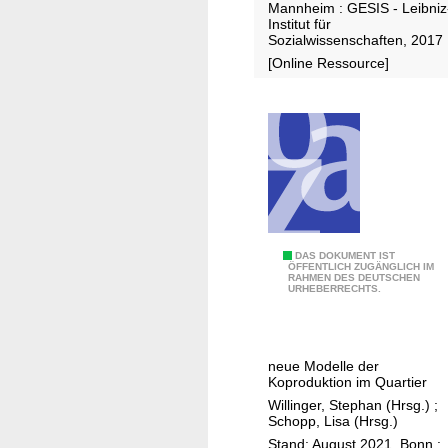
Mannheim : GESIS - Leibniz
e
Institut für
f
Sozialwissenschaften, 2017
o
[Online Ressource]
r
t
h
e
G
e
r
m
S
DAS DOKUMENT IST
a
ÖFFENTLICH ZUGÄNGLICH IM
RAHMEN DES DEUTSCHEN
t
n
URHEBERRECHTS.
a
P
d
I
t
A
neue Modelle der
g
A
Koproduktion im Quartier
e
C
Willinger, Stephan (Hrsg.)
;
m
Schopp, Lisa (Hrsg.)
s
e
Stand: August 2021, Bonn :