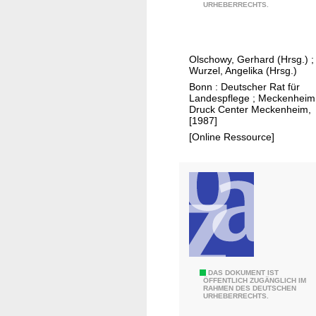
5
0
URHEBERRECHTS.
J
2
a
6
h
Olschowy, Gerhard (Hrsg.)
;
r
Wurzel, Angelika (Hrsg.)
e
Bonn : Deutscher Rat für
D
Landespflege ; Meckenheim
Druck Center Meckenheim,
e
[1987]
u
[Online Ressource]
t
s
c
h
e
r
R
a
E
DAS DOKUMENT IST
t
ÖFFENTLICH ZUGÄNGLICH IM
RAHMEN DES DEUTSCHEN
i
f
URHEBERRECHTS.
n
ü