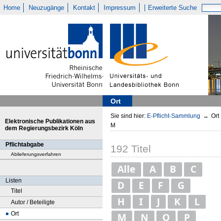
Home
Neuzugänge
Kontakt
Impressum
Erweiterte Suche
Ort
Sie sind hier:
E-Pflicht-Sammlung
→
Ort
Elektronische Publikationen aus
M
dem Regierungsbezirk Köln
Pflichtabgabe
192
Titel
Ablieferungsverfahren
Alle
A
B
C
Listen
D
E
F
G
Titel
H
I
J
K
L
Autor / Beteiligte
Ort
M
N
O
P