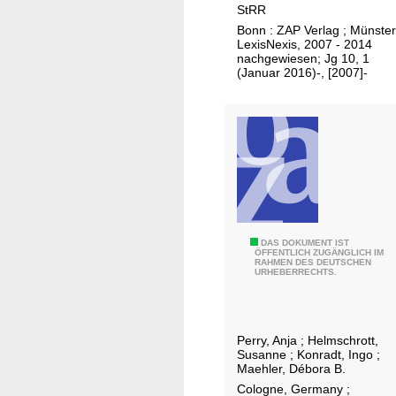
StRR
R
Bonn : ZAP Verlag ; Münster
e
LexisNexis, 2007 - 2014
c
nachgewiesen; Jg 10, 1
(Januar 2016)-, [2007]-
h
t
s
R
e
p
o
r
t
U
DAS DOKUMENT IST
ÖFFENTLICH ZUGÄNGLICH IM
RAHMEN DES DEUTSCHEN
s
URHEBERRECHTS.
e
r
g
Perry, Anja
;
Helmschrott,
u
Susanne
;
Konradt, Ingo
;
i
Maehler, Débora B.
d
Cologne, Germany ;