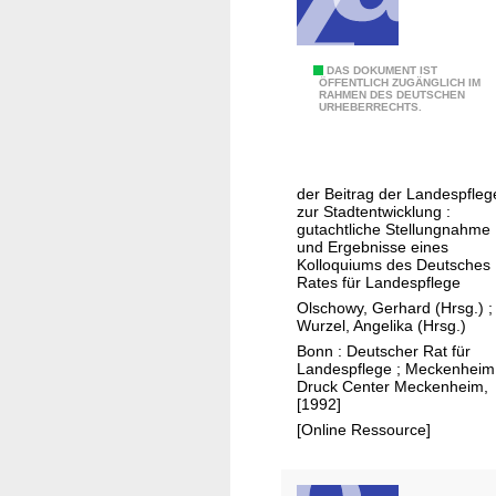
i
-
c
H
k
e
N
DAS DOKUMENT IST
ÖFFENTLICH ZUGÄNGLICH IM
l
r
RAHMEN DES DEUTSCHEN
a
URHEBERRECHTS.
u
a
t
n
u
u
g
s
r
der Beitrag der Landespfleg
d
f
i
zur Stadtentwicklung :
e
o
n
gutachtliche Stellungnahme
und Ergebnisse eines
s
r
d
Kolloquiums des Deutsches
l
d
e
Rates für Landespflege
ä
e
r
Olschowy, Gerhard (Hrsg.)
;
n
Wurzel, Angelika (Hrsg.)
r
S
d
Bonn : Deutscher Rat für
u
t
Landespflege ; Meckenheim
l
n
a
Druck Center Meckenheim,
i
g
[1992]
d
c
e
[Online Ressource]
t
h
n
e
u