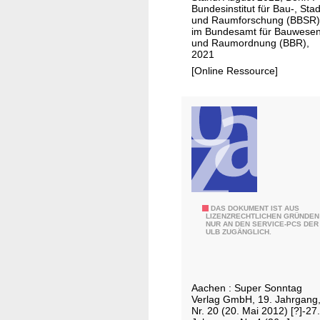
c
Bundesinstitut für Bau-, Stad
i
i
und Raumforschung (BBSR)
n
im Bundesamt für Bauwese
e
und Raumordnung (BBR),
s
n
2021
a
t
[Online Ressource]
m
i
g
f
e
i
s
c
t
u
a
s
l
e
t
f
e
S
DAS DOKUMENT IST AUS
i
LIZENZRECHTLICHEN GRÜNDEN
n
NUR AN DEN SERVICE-PCS DER
u
l
ULB ZUGÄNGLICH.
!
p
e
e
r
Aachen : Super Sonntag
S
Verlag GmbH, 19. Jahrgang
o
Nr. 20 (20. Mai 2012) [?]-27.