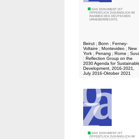
S
DAS DOKUMENT IST
ÖFFENTLICH ZUGÄNGLICH IM
RAHMEN DES DEUTSCHEN
p
URHEBERRECHTS.
o
t
l
Beirut ; Bonn ; Ferney-
i
Voltaire ; Montevideo ; New
g
York ; Penang ; Rome ; Suv
: Reflection Group on the
h
2030 Agenda for Sustainabl
t
Development, 2016-2021,
July 2016-Oktober 2021
o
n
s
u
s
t
a
i
n
B
DAS DOKUMENT IST
ÖFFENTLICH ZUGÄNGLICH IM