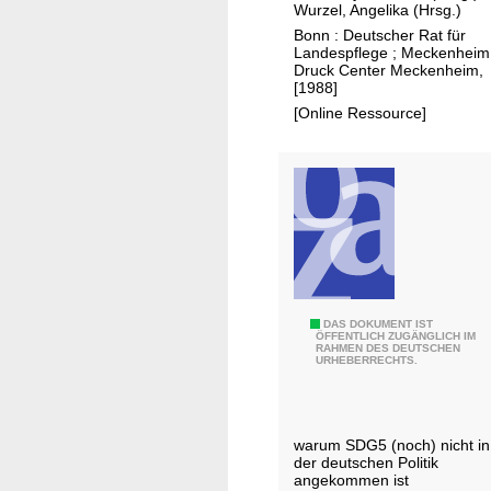
t
Wurzel, Angelika (Hrsg.)
d
v
Bonn : Deutscher Rat für
n
e
Landespflege ; Meckenheim
u
Druck Center Meckenheim,
r
[1988]
t
t
[Online Ressource]
z
r
u
ä
n
g
g
l
i
i
n
c
d
h
e
k
n
e
B
DAS DOKUMENT IST
ÖFFENTLICH ZUGÄNGLICH IM
n
i
RAHMEN DES DEUTSCHEN
l
URHEBERRECHTS.
e
t
i
u
s
n
e
p
d
n
warum SDG5 (noch) nicht in
r
e
der deutschen Politik
B
ü
r
angekommen ist