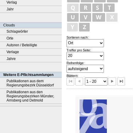
Verlag
Q
R
S
T
Jahr
U
V
W
X
Y
Z
Clouds
Schlagwörter
Sortieren nach:
Orte
Autoren / Beteiligte
Treffer pro Seite:
Verlage
Jahre
Reihenfolge:
Weitere E-Pflichtsammlungen
Blättern:
Publikationen aus dem
Regierungsbezirk Düsseldorf
Publikationen aus den
Regierungsbezirken Münster,
Arnsberg und Detmold