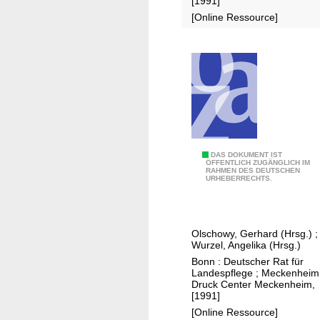
[1991]
t
p
[Online Ressource]
s
f
c
l
h
e
u
g
t
e
z
i
n
I
N
DAS DOKUMENT IST
ÖFFENTLICH ZUGÄNGLICH IM
t
RAHMEN DES DEUTSCHEN
a
URHEBERRECHTS.
a
t
l
u
i
r
Olschowy, Gerhard (Hrsg.)
;
e
s
Wurzel, Angelika (Hrsg.)
n
c
Bonn : Deutscher Rat für
h
Landespflege ; Meckenheim
Druck Center Meckenheim,
u
[1991]
t
[Online Ressource]