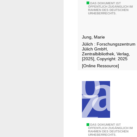
3
DAS DOKUMENT IST
ÖFFENTLICH ZUGÄNGLICH IM
RAHMEN DES DEUTSCHEN
D
URHEBERRECHTS.
n
e
u
Jung, Marie
r
Jülich : Forschungszentrum
a
Jülich GmbH,
l
Zentralbibliothek, Verlag,
[2025], Copyright: 2025
i
[Online Ressource]
m
p
l
a
n
t
s
f
o
3
DAS DOKUMENT IST
ÖFFENTLICH ZUGÄNGLICH IM
r
RAHMEN DES DEUTSCHEN
D
URHEBERRECHTS.