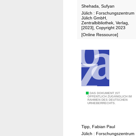
a
n
Shehada, Sufyan
t
i
Jülich : Forschungszentrum
e
t
Jülich GmbH,
d
i
Zentralbibliothek, Verlag,
e
[2023], Copyright 2023
o
l
[Online Ressource]
i
e
n
c
v
t
e
r
s
o
t
d
i
e
g
s
a
A
DAS DOKUMENT IST
f
ÖFFENTLICH ZUGÄNGLICH IM
t
RAHMEN DES DEUTSCHEN
c
URHEBERRECHTS.
o
i
c
r
o
e
n
n
l
e
Tipp, Fabian Paul
o
e
u
Jülich : Forschungszentrum
f