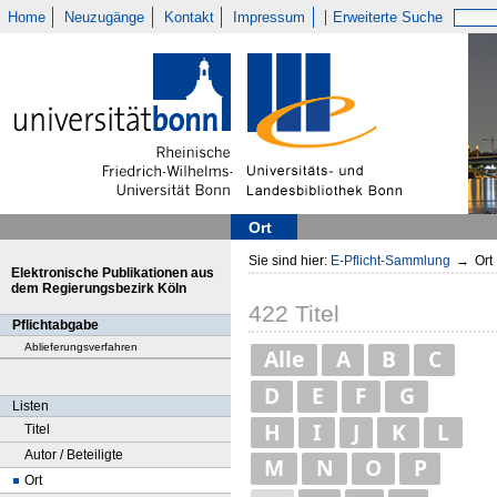
Home
Neuzugänge
Kontakt
Impressum
Erweiterte Suche
Ort
Sie sind hier:
E-Pflicht-Sammlung
→
Ort
Elektronische Publikationen aus
dem Regierungsbezirk Köln
422
Titel
Pflichtabgabe
Ablieferungsverfahren
Alle
A
B
C
D
E
F
G
Listen
H
I
J
K
L
Titel
Autor / Beteiligte
M
N
O
P
Ort