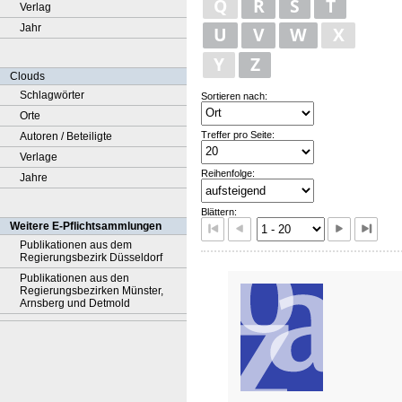
Q
R
S
T
Verlag
Jahr
U
V
W
X
Y
Z
Clouds
Schlagwörter
Sortieren nach:
Orte
Treffer pro Seite:
Autoren / Beteiligte
Verlage
Reihenfolge:
Jahre
Blättern:
Weitere E-Pflichtsammlungen
Publikationen aus dem
Regierungsbezirk Düsseldorf
Publikationen aus den
Regierungsbezirken Münster,
Arnsberg und Detmold