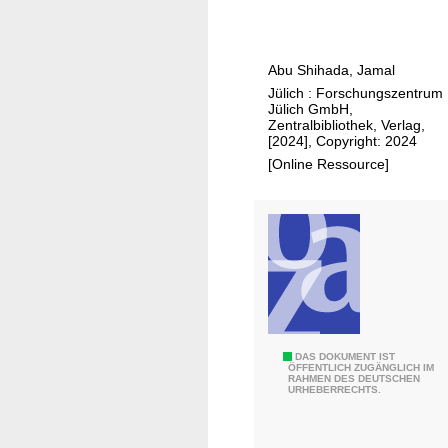
i
s
n
c
v
a
Abu Shihada, Jamal
i
f
Jülich : Forschungszentrum
v
f
Jülich GmbH,
o
o
Zentralbibliothek, Verlag,
a
[2024], Copyright: 2024
l
p
[Online Ressource]
d
p
s
l
w
i
i
c
t
a
h
t
i
i
n
o
t
A
DAS DOKUMENT IST
n
ÖFFENTLICH ZUGÄNGLICH IM
e
RAHMEN DES DEUTSCHEN
b
URHEBERRECHTS.
s
g
-
r
i