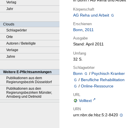
in Bonn / AG Reha und Arbeit
Verlag
Jahr
Körperschaft
AG Reha und Arbeit
Erschienen
Clouds
Bonn
,
2011
Schlagwörter
Orte
Ausgabe
Autoren / Beteiligte
Stand: April 2011
Verlage
Umfang
Jahre
32 S.
Schlagwörter
Weitere E-Pflichtsammlungen
Bonn
/
Psychisch Kranker
Publikationen aus dem
/
Berufliche Rehabilitation
Regierungsbezirk Düsseldorf
/
Online-Ressource
Publikationen aus den
Regierungsbezirken Münster,
URL
Arnsberg und Detmold
Volltext
URN
urn:nbn:de:hbz:5:2-8420