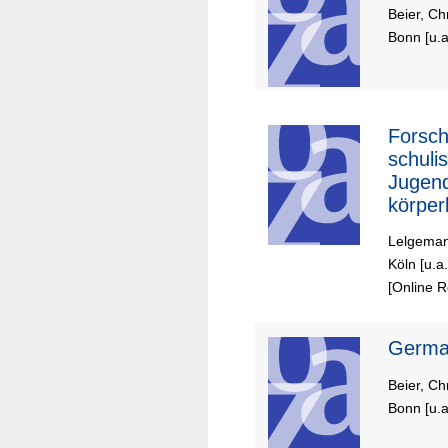
Beier, Ch
Bonn [u.a
Forsch
schuli
Jugend
körper
Lelgeman
Köln [u.a
[Online 
German
Beier, Ch
Bonn [u.a