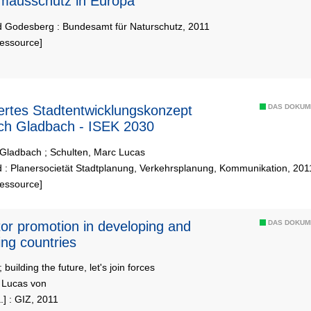
mausschutz in Europa
 Godesberg : Bundesamt für Naturschutz, 2011
Ressource]
iertes Stadtentwicklungskonzept
DAS DOKUM
ch Gladbach - ISEK 2030
 Gladbach
;
Schulten, Marc Lucas
 : Planersocietät Stadtplanung, Verkehrsplanung, Kommunikation, 201
Ressource]
tor promotion in developing and
DAS DOKUM
ng countries
 building the future, let's join forces
, Lucas von
.] : GIZ, 2011