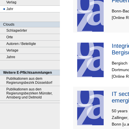
Fleder
Verlag
Jahr
Bonn-Bad
[Online 
Clouds
Schlagwörter
Orte
Autoren / Beteiligte
Integr
Verlage
Bergis
Jahre
Bergisch
Dortmund
Weitere E-Pflichtsammlungen
[Online 
Publikationen aus dem
Regierungsbezirk Düsseldorf
Publikationen aus den
IT sec
Regierungsbezirken Münster,
Arnsberg und Detmold
emergi
50 years ;
Zallinger
Bonn [u.a