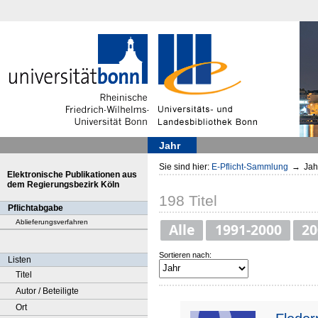
Jahr
Sie sind hier:
E-Pflicht-Sammlung
→
Jah
Elektronische Publikationen aus
dem Regierungsbezirk Köln
198
Titel
Pflichtabgabe
Ablieferungsverfahren
Alle
1991-2000
20
Sortieren nach:
Listen
Titel
Autor / Beteiligte
Ort