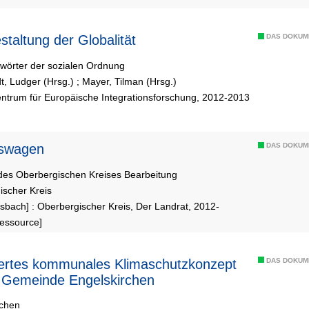
 Gestaltung der Globalität
DAS DOKUM
lwörter der sozialen Ordnung
t, Ludger (Hrsg.)
;
Mayer, Tilman (Hrsg.)
entrum für Europäische Integrationsforschung, 2012-2013
swagen
DAS DOKUM
des Oberbergischen Kreises Bearbeitung
ischer Kreis
bach] : Oberbergischer Kreis, Der Landrat, 2012-
Ressource]
iertes kommunales Klimaschutzkonzept
DAS DOKUM
e Gemeinde Engelskirchen
rchen