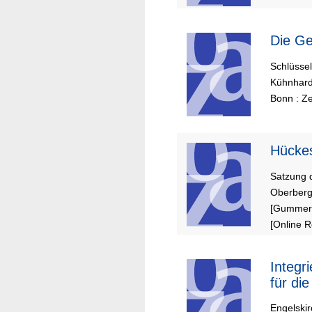
Die
Schlüsse
Kühnhard
Bonn : Z
Hücke
Satzung 
Oberberg
[Gummers
[Online 
Integr
für di
Engelski