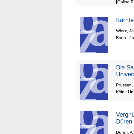
[Online 
Kärnte
Wierz, J
Bonn : J
Die Sammlung Eduard Prüssen in der
Univer
Prüssen,
Köln : Un
Vergnü
Düren
Düren, Am