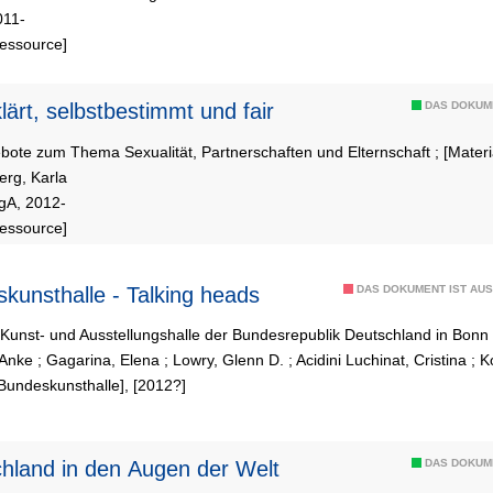
011-
Ressource]
lärt, selbstbestimmt und fair
DAS DOKUM
ote zum Thema Sexualität, Partnerschaften und Elternschaft ; [Materi
erg, Karla
gA, 2012-
Ressource]
kunsthalle - Talking heads
DAS DOKUMENT IST AUS
 Kunst- und Ausstellungshalle der Bundesrepublik Deutschland in Bonn
 Anke
;
Gagarina, Elena
;
Lowry, Glenn D.
;
Acidini Luchinat, Cristina
;
K
[Bundeskunsthalle], [2012?]
hland in den Augen der Welt
DAS DOKUM