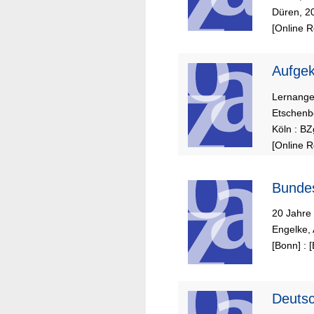
Düren, 2
[Online 
Aufgek
Lernangeb
Etschenb
Köln : BZ
[Online 
Bundes
20 Jahre
Engelke,
[Bonn] : 
Deutsc