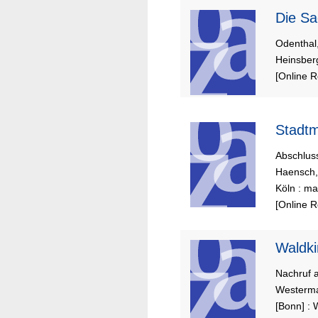
Di
Odenthal
Heinsberg
[Online 
Stadtm
Abschlus
Haensch,
Köln : m
[Online 
Waldki
Nachruf a
Westerma
[Bonn] :