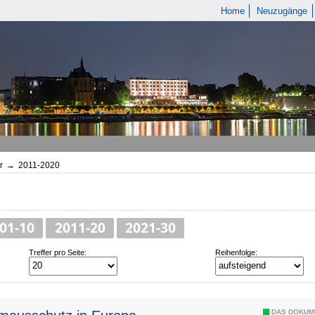
Home
Neuzugänge
r
→
2011-2020
01-10
2011-20
2021-30
Treffer pro Seite:
Reihenfolge:
DAS DOKUM