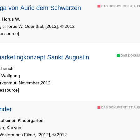
e Saga von Auric dem Schwarzen
DAS DOKUMENT IST AUS
, Horus W.
 : Horus W. Odenthal, [2012], © 2012
Ressource]
arketingkonzept Sankt Augustin
DAS DOKUM
sbericht
 Wolfgang
arkenmut, November 2012
Ressource]
nder
DAS DOKUMENT IST AUS
uf einen Kindergarten
n, Kai von
 Westermans Filme, [2012], © 2012