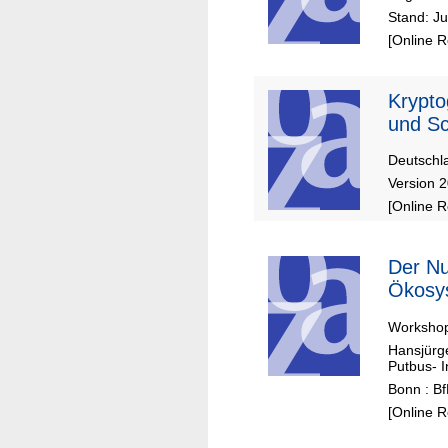
Stand: J
[Online 
Krypto
und Sc
Deutschla
Version 
[Online 
Der Nutzen von Ökonomie und
Ökosys
Workshop
Hansjürg
Putbus- I
Bonn : Bf
[Online 