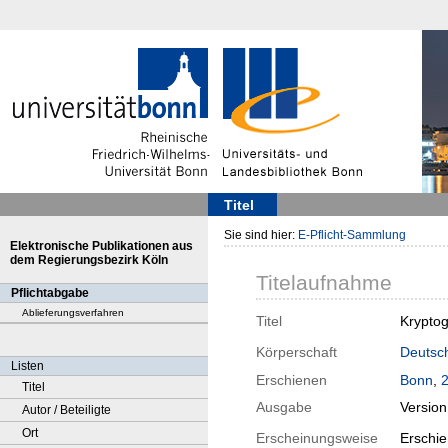
Titel
Sie sind hier:
E-Pflicht-Sammlung
Elektronische Publikationen aus
dem Regierungsbezirk Köln
Titelaufnahme
Pflichtabgabe
Ablieferungsverfahren
Titel
Kryptog
Körperschaft
Deutsch
Listen
Erschienen
Bonn
,
Titel
Ausgabe
Versio
Autor / Beteiligte
Ort
Erscheinungsweise
Erschie