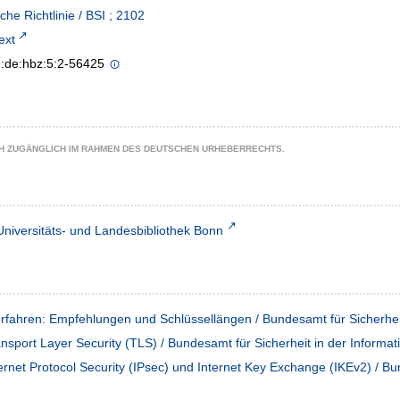
che Richtlinie / BSI ; 2102
text
n:de:hbz:5:2-56425
CH ZUGÄNGLICH IM RAHMEN DES DEUTSCHEN URHEBERRECHTS.
Universitäts- und Landesbibliothek Bonn
rfahren: Empfehlungen und Schlüssellängen / Bundesamt für Sicherheit
sport Layer Security (TLS) / Bundesamt für Sicherheit in der Informat
net Protocol Security (IPsec) und Internet Key Exchange (IKEv2) / Bun