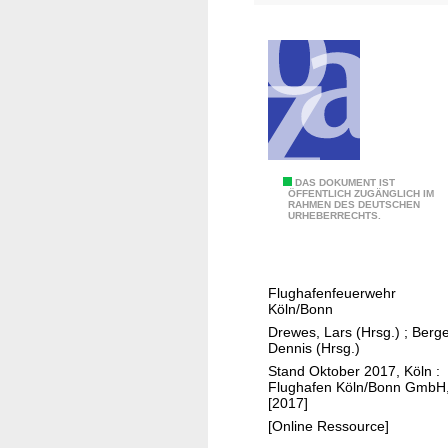
r
F
e
u
e
r
w
e
I
DAS DOKUMENT IST
ÖFFENTLICH ZUGÄNGLICH IM
h
RAHMEN DES DEUTSCHEN
m
URHEBERRECHTS.
r
E
e
i
n
n
Flughafenfeuerwehr
s
Köln/Bonn
a
Drewes, Lars (Hrsg.)
;
Berge
t
Dennis (Hrsg.)
z
Stand Oktober 2017, Köln :
Flughafen Köln/Bonn GmbH
[2017]
[Online Ressource]