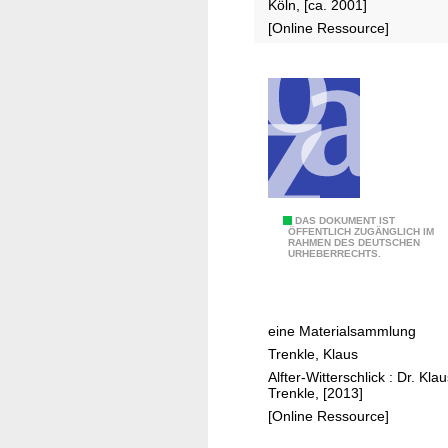
Köln, [ca. 2001]
L
[Online Ressource]
ö
s
c
h
g
r
u
p
1
DAS DOKUMENT IST
p
ÖFFENTLICH ZUGÄNGLICH IM
RAHMEN DES DEUTSCHEN
2
e
URHEBERRECHTS.
0
U
J
r
a
b
eine Materialsammlung
h
a
Trenkle, Klaus
r
c
Alfter-Witterschlick : Dr. Kla
e
h
Trenkle, [2013]
f
[Online Ressource]
r