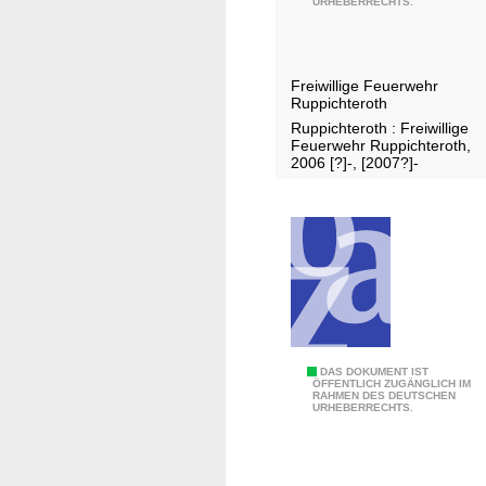
URHEBERRECHTS.
F
h
e
r
u
e
Freiwillige Feuerwehr
e
s
Ruppichteroth
r
b
Ruppichteroth : Freiwillige
w
e
Feuerwehr Ruppichteroth,
2006 [?]-, [2007?]-
e
r
h
i
r
c
K
h
ö
t
l
.
n
.
.
J
DAS DOKUMENT IST
ÖFFENTLICH ZUGÄNGLICH IM
RAHMEN DES DEUTSCHEN
a
URHEBERRECHTS.
h
r
e