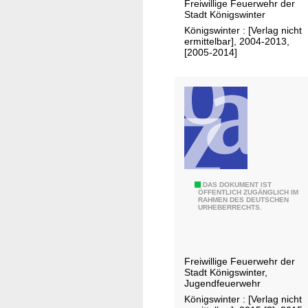
Freiwillige Feuerwehr der
s
Stadt Königswinter
b
Königswinter : [Verlag nicht
e
ermittelbar], 2004-2013,
[2005-2014]
r
i
c
h
t
.
.
.
J
DAS DOKUMENT IST
ÖFFENTLICH ZUGÄNGLICH IM
RAHMEN DES DEUTSCHEN
a
URHEBERRECHTS.
h
r
e
Freiwillige Feuerwehr der
s
Stadt Königswinter,
b
Jugendfeuerwehr
e
Königswinter : [Verlag nicht