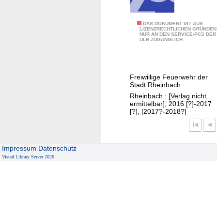
.
.
d
J
DAS DOKUMENT IST AUS
LIZENZRECHTLICHEN GRÜNDEN
e
NUR AN DEN SERVICE-PCS DER
a
ULB ZUGÄNGLICH.
r
h
F
r
r
e
Freiwillige Feuerwehr der
e
s
Stadt Rheinbach
i
b
Rheinbach : [Verlag nicht
w
e
ermittelbar], 2016 [?]-2017
i
[?], [2017?-2018?]
r
l
i
l
c
i
h
Impressum
Datenschutz
g
Visual Library Server 2026
t
e
.
n
.
F
.
e
d
u
e