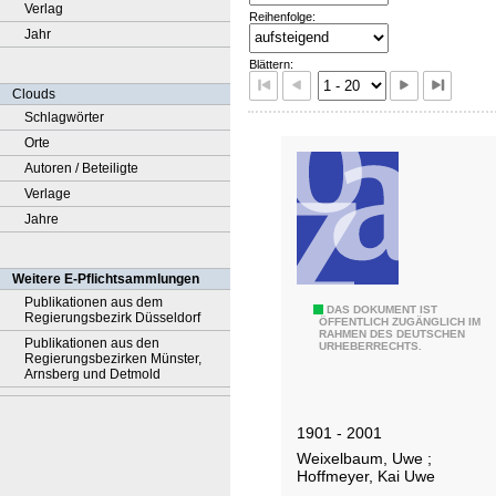
Verlag
Reihenfolge:
Jahr
Blättern:
Clouds
Schlagwörter
Orte
Autoren / Beteiligte
Verlage
Jahre
Weitere E-Pflichtsammlungen
Publikationen aus dem
1
DAS DOKUMENT IST
Regierungsbezirk Düsseldorf
ÖFFENTLICH ZUGÄNGLICH IM
RAHMEN DES DEUTSCHEN
0
Publikationen aus den
URHEBERRECHTS.
Regierungsbezirken Münster,
0
Arnsberg und Detmold
J
a
1901 - 2001
h
Weixelbaum, Uwe
;
r
Hoffmeyer, Kai Uwe
e