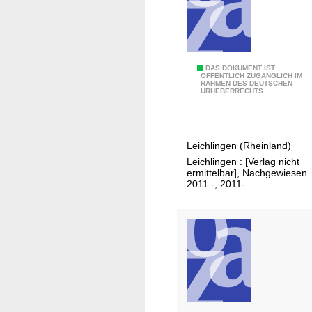
s
b
s
e
e
d
r
a
w
B
DAS DOKUMENT IST
r
ÖFFENTLICH ZUGÄNGLICH IM
e
RAHMEN DES DEUTSCHEN
r
f
URHEBERRECHTS.
h
a
s
r
n
p
N
d
l
Leichlingen (Rheinland)
i
s
a
Leichlingen : [Verlag nicht
e
c
ermittelbar], Nachgewiesen
n
d
h
2011 -, 2011-
d
e
u
e
r
t
r
d
z
S
o
b
t
l
e
a
l
d
d
e
a
t
n