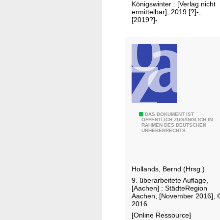
t
Königswinter : [Verlag nicht
ermittelbar], 2019 [?]-,
e
[2019?]-
H
DAS DOKUMENT IST
ÖFFENTLICH ZUGÄNGLICH IM
RAHMEN DES DEUTSCHEN
a
URHEBERRECHTS.
n
d
b
Hollands, Bernd (Hrsg.)
u
9. überarbeitete Auflage,
c
[Aachen] : StädteRegion
h
Aachen, [November 2016], 
2016
d
[Online Ressource]
e