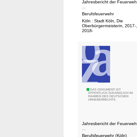
e
Jahresbericht der Feuerweh
l
w
...
i
i
e
Berufsfeuerwehr
t
n
h
Köln : Stadt Köln, Die
K
g
r
Oberbürgermeisterin, 2017-
a
2018-
e
r
n
k
e
n
-
K
e
m
F
DAS DOKUMENT IST
p
ÖFFENTLICH ZUGÄNGLICH IM
RAHMEN DES DEUTSCHEN
e
e
URHEBERRECHTS.
u
n
e
.
r
.
Jahresbericht der Feuerweh
w
.
...
e
Berufsfeuerwehr (Köln)