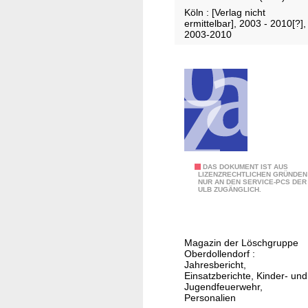
h
Köln : [Verlag nicht
r
ermittelbar], 2003 - 2010[?],
2003-2010
F
DAS DOKUMENT IST AUS
LIZENZRECHTLICHEN GRÜNDEN
NUR AN DEN SERVICE-PCS DER
l
ULB ZUGÄNGLICH.
o
r
i
Magazin der Löschgruppe
a
Oberdollendorf :
n
Jahresbericht,
Einsatzberichte, Kinder- und
b
Jugendfeuerwehr,
o
Personalien