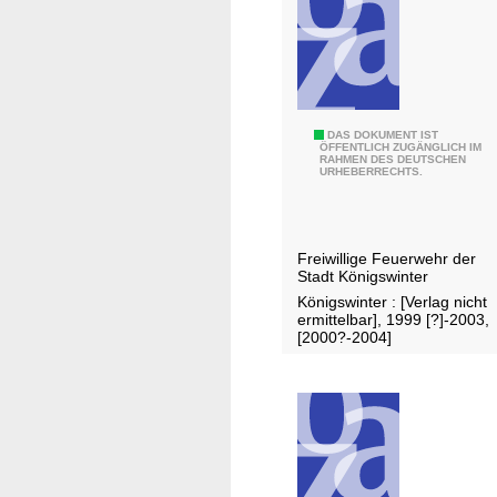
h
t
.
.
.
J
DAS DOKUMENT IST
ÖFFENTLICH ZUGÄNGLICH IM
RAHMEN DES DEUTSCHEN
a
URHEBERRECHTS.
h
r
e
Freiwillige Feuerwehr der
s
Stadt Königswinter
b
Königswinter : [Verlag nicht
e
ermittelbar], 1999 [?]-2003,
[2000?-2004]
r
i
c
h
t
.