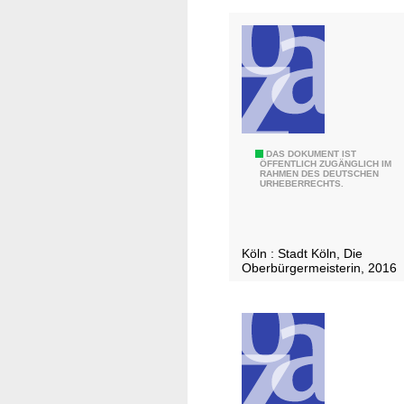
I
DAS DOKUMENT IST
ÖFFENTLICH ZUGÄNGLICH IM
RAHMEN DES DEUTSCHEN
n
URHEBERRECHTS.
t
e
r
Köln : Stadt Köln, Die
e
Oberbürgermeisterin, 2016
s
s
a
n
t
e