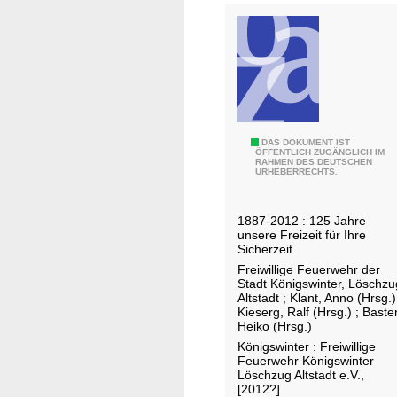
e
i
w
i
l
l
i
1
DAS DOKUMENT IST
g
ÖFFENTLICH ZUGÄNGLICH IM
RAHMEN DES DEUTSCHEN
2
e
URHEBERRECHTS.
5
F
e
1887-2012 : 125 Jahre
u
unsere Freizeit für Ihre
Sicherzeit
e
Freiwillige Feuerwehr der
r
Stadt Königswinter, Löschzu
w
Altstadt
;
Klant, Anno (Hrsg.)
e
Kieserg, Ralf (Hrsg.)
;
Baste
Heiko (Hrsg.)
h
Königswinter : Freiwillige
r
Feuerwehr Königswinter
W
Löschzug Altstadt e.V.,
[2012?]
i