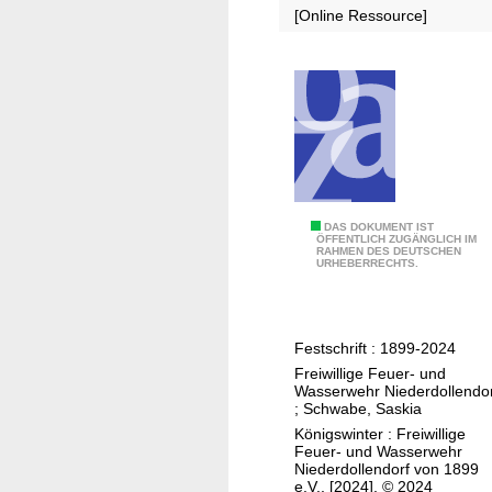
[Online Ressource]
t
t
e
r
s
c
h
l
i
1
DAS DOKUMENT IST
ÖFFENTLICH ZUGÄNGLICH IM
c
RAHMEN DES DEUTSCHEN
2
URHEBERRECHTS.
k
5
1
J
8
a
9
Festschrift : 1899-2024
h
2
Freiwillige Feuer- und
r
Wasserwehr Niederdollendo
-
e
;
Schwabe, Saskia
2
F
Königswinter : Freiwillige
0
Feuer- und Wasserwehr
r
Niederdollendorf von 1899
1
e
e.V., [2024], © 2024