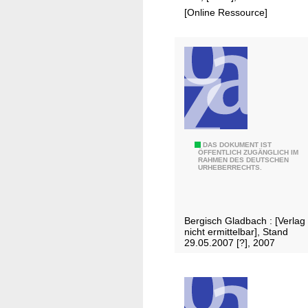
2
i
[Online Ressource]
w
i
l
l
i
g
e
F
B
DAS DOKUMENT IST
e
ÖFFENTLICH ZUGÄNGLICH IM
RAHMEN DES DEUTSCHEN
r
u
URHEBERRECHTS.
a
e
n
r
d
-
Bergisch Gladbach : [Verlag
s
u
nicht ermittelbar], Stand
c
29.05.2007 [?], 2007
n
h
d
u
W
t
a
z