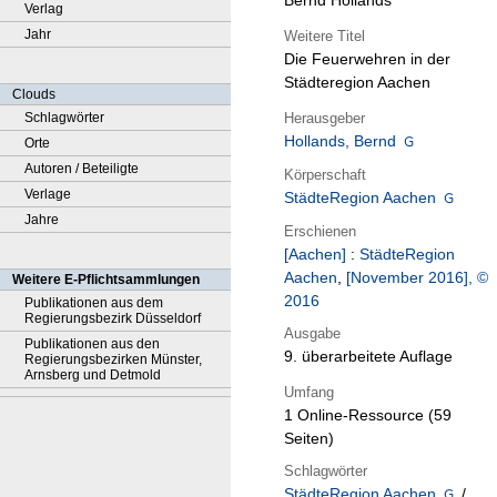
Bernd Hollands
Verlag
Jahr
Weitere Titel
Die Feuerwehren in der
Städteregion Aachen
Clouds
Herausgeber
Schlagwörter
Hollands, Bernd
Orte
Autoren / Beteiligte
Körperschaft
Verlage
StädteRegion Aachen
Jahre
Erschienen
[Aachen]
:
StädteRegion
Aachen
,
[November 2016], ©
Weitere E-Pflichtsammlungen
2016
Publikationen aus dem
Regierungsbezirk Düsseldorf
Ausgabe
Publikationen aus den
9. überarbeitete Auflage
Regierungsbezirken Münster,
Arnsberg und Detmold
Umfang
1 Online-Ressource (59
Seiten)
Schlagwörter
StädteRegion Aachen
/