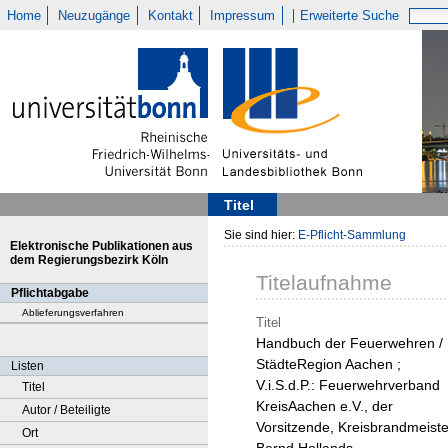
Home
Neuzugänge
Kontakt
Impressum
Erweiterte Suche
Titel
Sie sind hier:
E-Pflicht-Sammlung
Elektronische Publikationen aus
dem Regierungsbezirk Köln
Titelaufnahme
Pflichtabgabe
Ablieferungsverfahren
Titel
Handbuch der Feuerwehren /
StädteRegion Aachen ;
Listen
V.i.S.d.P.: Feuerwehrverband
Titel
KreisAachen e.V., der
Autor / Beteiligte
Vorsitzende, Kreisbrandmeiste
Ort