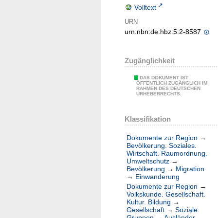
Volltext
URN
urn:nbn:de:hbz:5:2-8587
Zugänglichkeit
DAS DOKUMENT IST
ÖFFENTLICH ZUGÄNGLICH IM
RAHMEN DES DEUTSCHEN
URHEBERRECHTS.
Klassifikation
Dokumente zur Region
→
Bevölkerung. Soziales.
Wirtschaft. Raumordnung.
Umweltschutz
→
Bevölkerung
→
Migration
→
Einwanderung
Dokumente zur Region
→
Volkskunde. Gesellschaft.
Kultur. Bildung
→
Gesellschaft
→
Soziale
Gruppen
→
Ausländer