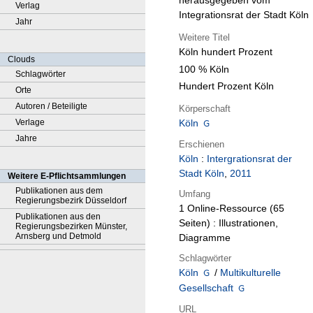
herausgegeben vom
Verlag
Integrationsrat der Stadt Köln
Jahr
Weitere Titel
Köln hundert Prozent
Clouds
100 % Köln
Schlagwörter
Hundert Prozent Köln
Orte
Autoren / Beteiligte
Körperschaft
Verlage
Köln
Jahre
Erschienen
Köln
:
Intergrationsrat der
Stadt Köln
,
2011
Weitere E-Pflichtsammlungen
Publikationen aus dem
Umfang
Regierungsbezirk Düsseldorf
1 Online-Ressource (65
Publikationen aus den
Seiten) : Illustrationen,
Regierungsbezirken Münster,
Arnsberg und Detmold
Diagramme
Schlagwörter
Köln
/
Multikulturelle
Gesellschaft
URL