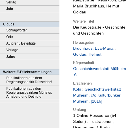
Keupstraße ; Redaktion: Eva-
Verlag
Maria Bruchhaus, Helmut
Jahr
Goldau
Weitere Titel
Clouds
Die Keupstraße - Geschichte
Schlagwörter
und Geschichten
Orte
Herausgeber
Autoren / Beteiligte
Bruchhaus, Eva-Maria
;
Verlage
Goldau, Helmut
Jahre
Körperschaft
Geschichtswerkstatt Mülheim
Weitere E-Pflichtsammlungen
Publikationen aus dem
Regierungsbezirk Düsseldorf
Erschienen
Publikationen aus den
Köln
:
Geschichtswerkstatt
Regierungsbezirken Münster,
Mülheim, c/o Kulturbunker
Arnsberg und Detmold
Mülheim
,
[2016]
Umfang
1 Online-Ressource (54
Seiten) : Illustrationen,
Diagramme, 1 Karte