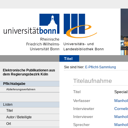
Titel
Sie sind hier:
E-Pflicht-Sammlung
Elektronische Publikationen aus
dem Regierungsbezirk Köln
Titelaufnahme
Pflichtabgabe
Ablieferungsverfahren
Titel
Specia
Verfasser
Manhol
Listen
Interviewter
Corneli
Titel
Interviewer
Manhol
Autor / Beteiligte
Ort
Sprecher
Manhol