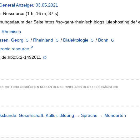
General Anzeiger
,
03.05.2021
e-Ressource (1 h, 16 m, 37 s)
nungsdatum der Seite https://so-geht-rheinisch.blogs.julephosting.de
 Rheinisch
ssen, Georg
/
Rheinland
/
Dialektologie
/
Bonn
tronic resource
n:de:hbz:5:2-1492011
ZRECHTLICHEN GRÜNDEN NUR AN DEN SERVICE-PCS DER ULB ZUGÄNGLICH.
kskunde. Gesellschaft. Kultur. Bildung
→
Sprache
→
Mundarten