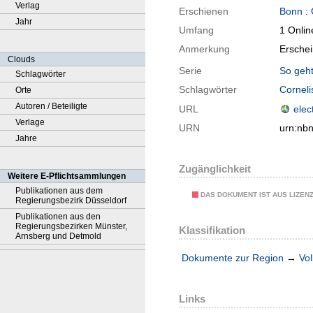
Verlag
Erschienen
Bonn
:
Jahr
Umfang
1 Onlin
Anmerkung
Erschei
Clouds
Serie
So geht
Schlagwörter
Schlagwörter
Corneli
Orte
Autoren / Beteiligte
URL
elec
Verlage
URN
urn:nb
Jahre
Zugänglichkeit
Weitere E-Pflichtsammlungen
Publikationen aus dem
DAS DOKUMENT IST AUS LIZEN
Regierungsbezirk Düsseldorf
Publikationen aus den
Regierungsbezirken Münster,
Klassifikation
Arnsberg und Detmold
Dokumente zur Region
→
Vol
Links