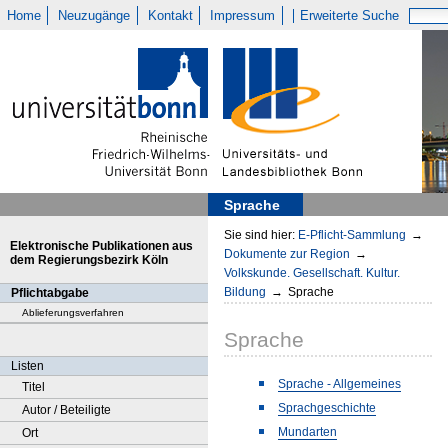
Home
Neuzugänge
Kontakt
Impressum
Erweiterte Suche
Sprache
Sie sind hier:
E-Pflicht-Sammlung
→
Elektronische Publikationen aus
Dokumente zur Region
→
dem Regierungsbezirk Köln
Volkskunde. Gesellschaft. Kultur.
Bildung
→
Sprache
Pflichtabgabe
Ablieferungsverfahren
Sprache
Listen
Sprache - Allgemeines
Titel
Sprachgeschichte
Autor / Beteiligte
Mundarten
Ort