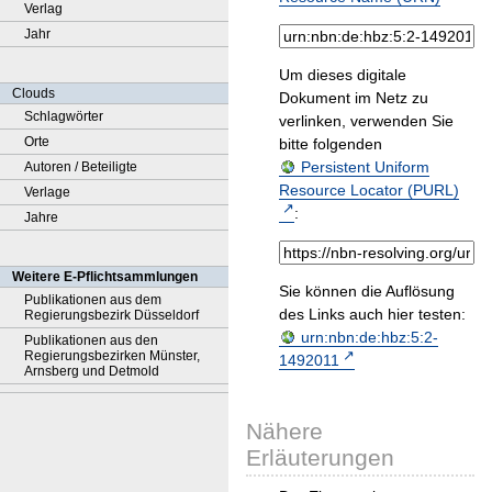
Verlag
Jahr
Um dieses digitale
Clouds
Dokument im Netz zu
Schlagwörter
verlinken, verwenden Sie
Orte
bitte folgenden
Persistent Uniform
Autoren / Beteiligte
Resource Locator (PURL)
Verlage
:
Jahre
Weitere E-Pflichtsammlungen
Sie können die Auflösung
Publikationen aus dem
des Links auch hier testen:
Regierungsbezirk Düsseldorf
urn:nbn:de:hbz:5:2-
Publikationen aus den
Regierungsbezirken Münster,
1492011
Arnsberg und Detmold
Nähere
Erläuterungen