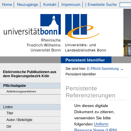
Home
Neuzugänge
Kontakt
Impressum
Erweiterte Suche
Persistent Identifier
Sie sind hier:
E-Pflicht-Sammlung
→
Elektronische Publikationen aus
Persistent Identifier
dem Regierungsbezirk Köln
Pflichtabgabe
Persistente
Ablieferungsverfahren
Referenzierungen
Um dieses digitale
Listen
Dokument zu zitieren,
Titel
verwenden Sie bitte
Autor / Beteiligte
folgenden
Uniform
Ort
Resource Name (URN)