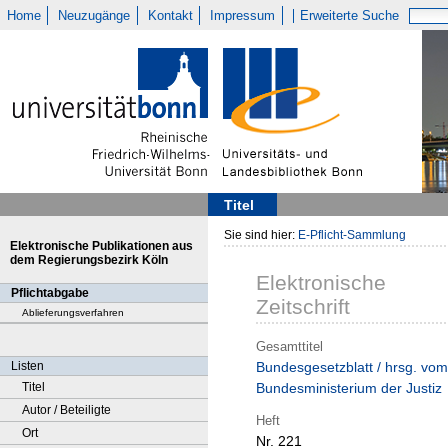
Home
Neuzugänge
Kontakt
Impressum
Erweiterte Suche
Titel
Sie sind hier:
E-Pflicht-Sammlung
Elektronische Publikationen aus
dem Regierungsbezirk Köln
Elektronische
Pflichtabgabe
Zeitschrift
Ablieferungsverfahren
Gesamttitel
Listen
Bundesgesetzblatt / hrsg. vom
Titel
Bundesministerium der Justiz
Autor / Beteiligte
Heft
Ort
Nr. 221