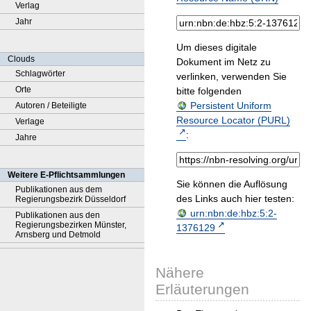
Verlag
Jahr
Um dieses digitale
Clouds
Dokument im Netz zu
Schlagwörter
verlinken, verwenden Sie
Orte
bitte folgenden
Persistent Uniform
Autoren / Beteiligte
Resource Locator (PURL)
Verlage
:
Jahre
Weitere E-Pflichtsammlungen
Sie können die Auflösung
Publikationen aus dem
des Links auch hier testen:
Regierungsbezirk Düsseldorf
urn:nbn:de:hbz:5:2-
Publikationen aus den
Regierungsbezirken Münster,
1376129
Arnsberg und Detmold
Nähere
Erläuterungen