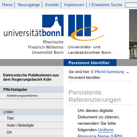
Home
Neuzugänge
Kontakt
Impressum
Erweiterte Suche
Persistent Identifier
Sie sind hier:
E-Pflicht-Sammlung
→
Elektronische Publikationen aus
Persistent Identifier
dem Regierungsbezirk Köln
Pflichtabgabe
Persistente
Ablieferungsverfahren
Referenzierungen
Um dieses digitale
Listen
Dokument zu zitieren,
Titel
verwenden Sie bitte
Autor / Beteiligte
folgenden
Uniform
Ort
Resource Name (URN)