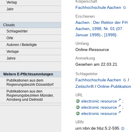
Körperschaft
Verlag
Fachhochschule Aachen
Jahr
Erschienen
Aachen
:
Der Rektor der FH
Clouds
Aachen
,
1998, Nr. 01 (07.
Schlagwörter
Januar 1998)-, [1998]-
Orte
Umfang
Autoren / Beteiligte
Online-Ressource
Verlage
Anmerkung
Jahre
Gesehen am 22.03.21
Schlagwörter
Weitere E-Pflichtsammlungen
Fachhochschule Aachen
/
Publikationen aus dem
Regierungsbezirk Düsseldorf
Zeitschrift
/
Online-Publikation
Publikationen aus den
URL
Regierungsbezirken Münster,
Arnsberg und Detmold
electronic resource
;
electronic resource
;
electronic resource
URN
urn:nbn:de:hbz:5:2-595