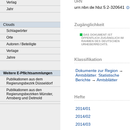
URN
Verlag
urn:nbn:de:hbz:5:2-320641
Jahr
Zugänglichkeit
Clouds
Schlagwörter
DAS DOKUMENT IST
Orte
ÖFFENTLICH ZUGÄNGLICH IM
RAHMEN DES DEUTSCHEN
Autoren / Beteiligte
URHEBERRECHTS.
Verlage
Jahre
Klassifikation
Dokumente zur Region
→
Weitere E-Pflichtsammlungen
Amtsblätter. Statistische
Publikationen aus dem
Berichte
→
Amtsblätter
Regierungsbezirk Düsseldorf
Publikationen aus den
Regierungsbezirken Münster,
Hefte
Arnsberg und Detmold
2014/01
2014/02
2014/03