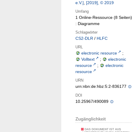
e.V.]
,
[2019], © 2019
Umfang
1 Online-Ressource (8 Seiten)
: Diagramme
Schlagwörter
CS2-DLR
/
HLFC
URL
electronic resource
;
Volltext
;
electronic
resource
;
electronic
resource
URN
urn:nbn:de:hbz:5:2-836177
DOI
10.25967/490089
Zugänglichkeit
DAS DOKUMENT IST AUS