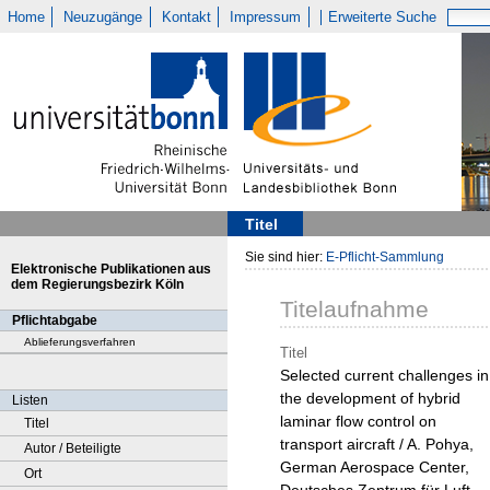
Home
Neuzugänge
Kontakt
Impressum
Erweiterte Suche
Titel
Sie sind hier:
E-Pflicht-Sammlung
Elektronische Publikationen aus
dem Regierungsbezirk Köln
Titelaufnahme
Pflichtabgabe
Ablieferungsverfahren
Titel
Selected current challenges in
the development of hybrid
Listen
laminar flow control on
Titel
transport aircraft / A. Pohya,
Autor / Beteiligte
German Aerospace Center,
Ort