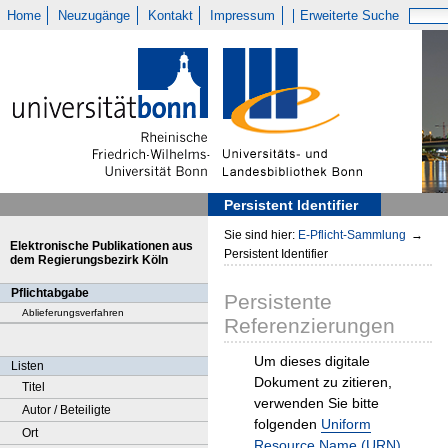
Home
Neuzugänge
Kontakt
Impressum
Erweiterte Suche
Persistent Identifier
Sie sind hier:
E-Pflicht-Sammlung
→
Elektronische Publikationen aus
Persistent Identifier
dem Regierungsbezirk Köln
Pflichtabgabe
Persistente
Ablieferungsverfahren
Referenzierungen
Um dieses digitale
Listen
Dokument zu zitieren,
Titel
verwenden Sie bitte
Autor / Beteiligte
folgenden
Uniform
Ort
Resource Name (URN)