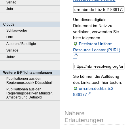
Verlag
Jahr
Um dieses digitale
Clouds
Dokument im Netz zu
Schlagwörter
verlinken, verwenden Sie
Orte
bitte folgenden
Persistent Uniform
Autoren / Beteiligte
Resource Locator (PURL)
Verlage
:
Jahre
Weitere E-Pflichtsammlungen
Sie können die Auflösung
Publikationen aus dem
des Links auch hier testen:
Regierungsbezirk Düsseldorf
urn:nbn:de:hbz:5:2-
Publikationen aus den
Regierungsbezirken Münster,
836177
Arnsberg und Detmold
Nähere
Erläuterungen