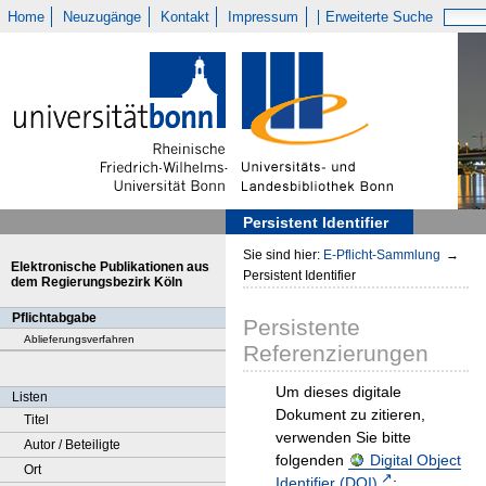
Home
Neuzugänge
Kontakt
Impressum
Erweiterte Suche
Persistent Identifier
Sie sind hier:
E-Pflicht-Sammlung
→
Elektronische Publikationen aus
Persistent Identifier
dem Regierungsbezirk Köln
Pflichtabgabe
Persistente
Ablieferungsverfahren
Referenzierungen
Um dieses digitale
Listen
Dokument zu zitieren,
Titel
verwenden Sie bitte
Autor / Beteiligte
folgenden
Digital Object
Ort
Identifier (DOI)
: