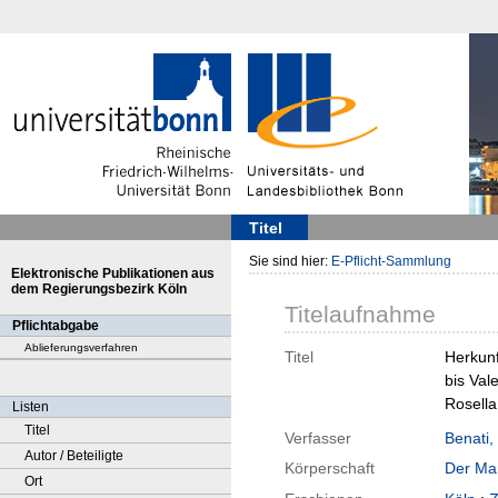
Titel
Sie sind hier:
E-Pflicht-Sammlung
Elektronische Publikationen aus
dem Regierungsbezirk Köln
Titelaufnahme
Pflichtabgabe
Ablieferungsverfahren
Titel
Herkunf
bis Val
Rosella
Listen
Titel
Verfasser
Benati,
Autor / Beteiligte
Körperschaft
Der Man
Ort