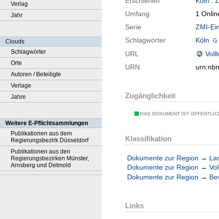
Erschienen
Köln
:
Z
Verlag
Umfang
1 Onlin
Jahr
Serie
ZMI-Ein
Schlagwörter
Köln
Clouds
Schlagwörter
URL
Voll
Orte
URN
urn:nb
Autoren / Beteiligte
Verlage
Zugänglichkeit
Jahre
DAS DOKUMENT IST ÖFFENTLI
Weitere E-Pflichtsammlungen
Publikationen aus dem
Klassifikation
Regierungsbezirk Düsseldorf
Publikationen aus den
Dokumente zur Region
→
La
Regierungsbezirken Münster,
Arnsberg und Detmold
Dokumente zur Region
→
Vol
Dokumente zur Region
→
Be
Links