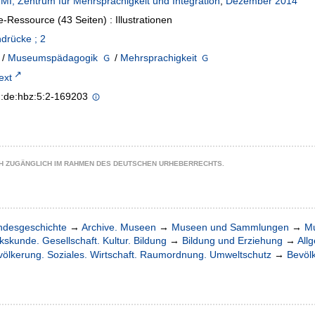
MI, Zentrum für Mehrsprachigkeit und Integration
,
Dezember 2014
e-Ressource (43 Seiten) : Illustrationen
drücke ; 2
/
Museumspädagogik
/
Mehrsprachigkeit
text
n:de:hbz:5:2-169203
CH ZUGÄNGLICH IM RAHMEN DES DEUTSCHEN URHEBERRECHTS.
ndesgeschichte
→
Archive. Museen
→
Museen und Sammlungen
→
M
kskunde. Gesellschaft. Kultur. Bildung
→
Bildung und Erziehung
→
All
völkerung. Soziales. Wirtschaft. Raumordnung. Umweltschutz
→
Bevöl