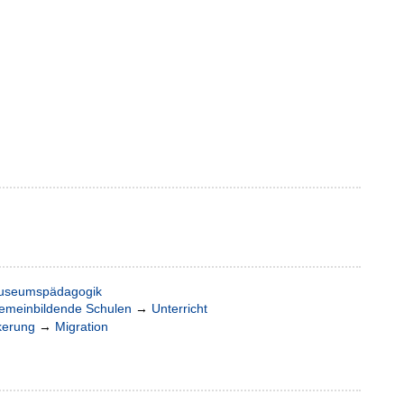
useumspädagogik
gemeinbildende Schulen
→
Unterricht
kerung
→
Migration