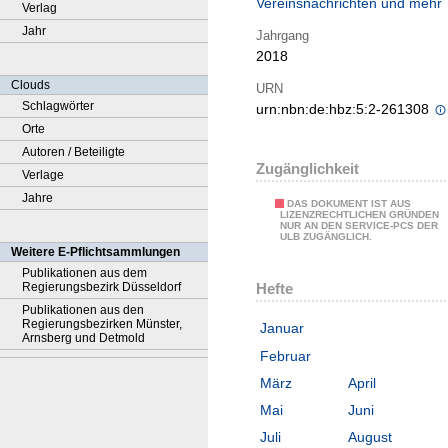
Vereinsnachrichten und mehr
Verlag
Jahr
Jahrgang
2018
Clouds
URN
Schlagwörter
urn:nbn:de:hbz:5:2-261308
Orte
Autoren / Beteiligte
Zugänglichkeit
Verlage
Jahre
DAS DOKUMENT IST AUS
LIZENZRECHTLICHEN GRÜNDEN
NUR AN DEN SERVICE-PCS DER
ULB ZUGÄNGLICH.
Weitere E-Pflichtsammlungen
Publikationen aus dem
Hefte
Regierungsbezirk Düsseldorf
Publikationen aus den
Regierungsbezirken Münster,
Januar
Arnsberg und Detmold
Februar
März
April
Mai
Juni
Juli
August