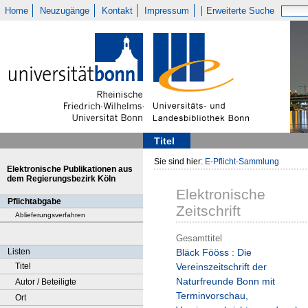
Home
Neuzugänge
Kontakt
Impressum
Erweiterte Suche
Titel
Sie sind hier:
E-Pflicht-Sammlung
Elektronische Publikationen aus
dem Regierungsbezirk Köln
Elektronische
Pflichtabgabe
Zeitschrift
Ablieferungsverfahren
Gesamttitel
Listen
Bläck Fööss : Die
Titel
Vereinszeitschrift der
Naturfreunde Bonn mit
Autor / Beteiligte
Terminvorschau,
Ort