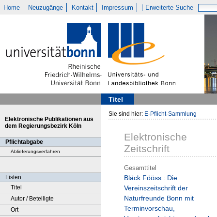
Home
Neuzugänge
Kontakt
Impressum
Erweiterte Suche
Titel
Sie sind hier:
E-Pflicht-Sammlung
Elektronische Publikationen aus
dem Regierungsbezirk Köln
Elektronische
Pflichtabgabe
Zeitschrift
Ablieferungsverfahren
Gesamttitel
Listen
Bläck Fööss : Die
Titel
Vereinszeitschrift der
Naturfreunde Bonn mit
Autor / Beteiligte
Terminvorschau,
Ort