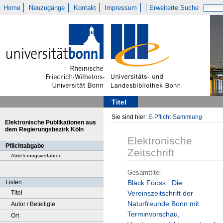
Home
Neuzugänge
Kontakt
Impressum
Erweiterte Suche
Titel
Sie sind hier:
E-Pflicht-Sammlung
Elektronische Publikationen aus
dem Regierungsbezirk Köln
Elektronische
Pflichtabgabe
Zeitschrift
Ablieferungsverfahren
Gesamttitel
Listen
Bläck Fööss : Die
Titel
Vereinszeitschrift der
Naturfreunde Bonn mit
Autor / Beteiligte
Terminvorschau,
Ort