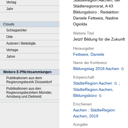
StädteRegion Aachen, der
Verlag
Städteregionsrat, A 43
Jahr
Bildungsbüro ; Redaktion:
Daniele Fettweis, Nadine
Ogiolda
Clouds
Schlagwörter
Weitere Titel
Orte
Jetzt! Bildung für die Zukunft
Autoren / Beteiligte
Herausgeber
Verlage
Fettweis, Daniele
Jahre
Name der Konferenz
Bildungstag 2018 Aachen
Weitere E-Pflichtsammlungen
Körperschaft
Publikationen aus dem
Regierungsbezirk Düsseldorf
StädteRegion Aachen
;
Publikationen aus den
StädteRegion Aachen,
Regierungsbezirken Münster,
Bildungsbüro
Arnsberg und Detmold
Erschienen
Aachen
:
StädteRegion
Aachen
,
2019
Ausgabe