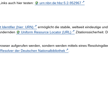
Links auch hier testen:
urn:nbn:de:hbz:5:2-952967
t Identifier (hier: URN)
ermöglicht die stabile, weltweit eindeutige 
h ändernden
Uniform Resource Locator (URL)
Zitationssicherheit. 
rowser aufgerufen werden, sondern werden mittels eines Resolvingdiens
esolver der Deutschen Nationalbibliothek
.