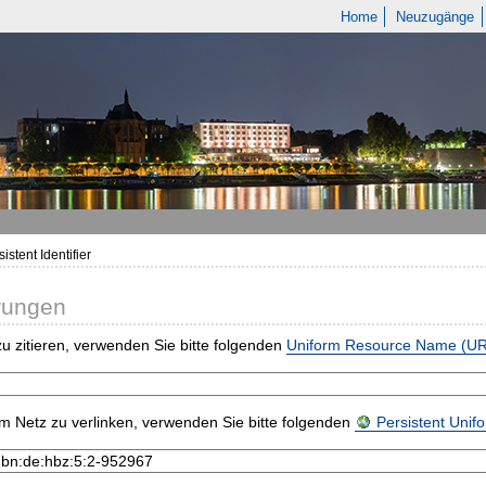
Home
Neuzugänge
istent Identifier
rungen
u zitieren, verwenden Sie bitte folgenden
Uniform Resource Name (U
m Netz zu verlinken, verwenden Sie bitte folgenden
Persistent Uni