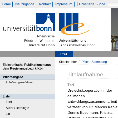
Home
Neuzugänge
Kontakt
Impressum
Erweiterte Suche
Titel
Sie sind hier:
E-Pflicht-Sammlung
Elektronische Publikationen aus
dem Regierungsbezirk Köln
Titelaufnahme
Pflichtabgabe
Ablieferungsverfahren
Titel
Dreieckskooperation in der
deutschen
Listen
Entwicklungszusammenarbeit 
Titel
verfasst von Dr. Marcus Kapla
Autor / Beteiligte
Dennis Busemann, Kristina
Ort