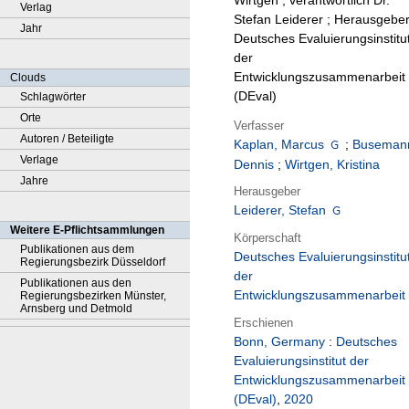
Wirtgen ; verantwortlich Dr.
Verlag
Stefan Leiderer ; Herausgebe
Jahr
Deutsches Evaluierungsinstitu
der
Entwicklungszusammenarbeit
Clouds
(DEval)
Schlagwörter
Orte
Verfasser
Autoren / Beteiligte
Kaplan, Marcus
;
Buseman
Verlage
Dennis
;
Wirtgen, Kristina
Jahre
Herausgeber
Leiderer, Stefan
Weitere E-Pflichtsammlungen
Körperschaft
Publikationen aus dem
Deutsches Evaluierungsinstitu
Regierungsbezirk Düsseldorf
der
Publikationen aus den
Entwicklungszusammenarbeit
Regierungsbezirken Münster,
Arnsberg und Detmold
Erschienen
Bonn, Germany
:
Deutsches
Evaluierungsinstitut der
Entwicklungszusammenarbeit
(DEval)
,
2020